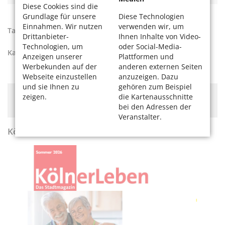
Diese Cookies sind die
Grundlage für unsere
Diese Technologien
Einnahmen. Wir nutzen
verwenden wir, um
Tags:
Pflege
,
pflegende Angehörige
Drittanbieter-
Ihnen Inhalte von Video-
Technologien, um
oder Social-Media-
Kategorien:
Aktiv werden
,
Pflege
,
Ratgeber
Anzeigen unserer
Plattformen und
Werbekunden auf der
anderen externen Seiten
Webseite einzustellen
anzuzeigen. Dazu
und sie Ihnen zu
gehören zum Beispiel
Hier könnte Werbung stehen, mit der wir uns
zeigen.
die Kartenausschnitte
finanzieren. Bitte akzeptieren Sie die
Cookie-Meldung
.
bei den Adressen der
Veranstalter.
KölnerLeben Sommer 2026