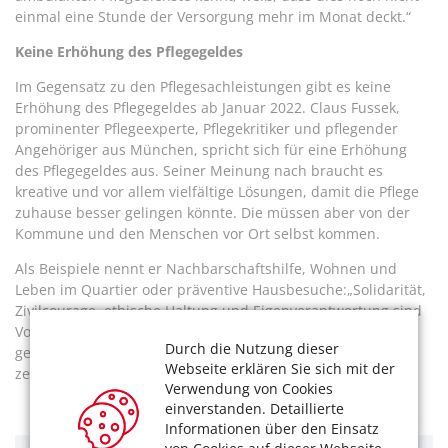
einmal eine Stunde der Versorgung mehr im Monat deckt.“
Keine Erhöhung des Pflegegeldes
Im Gegensatz zu den Pflegesachleistungen gibt es keine
Erhöhung des Pflegegeldes ab Januar 2022. Claus Fussek,
prominenter Pflegeexperte, Pflegekritiker und pflegender
Angehöriger aus München, spricht sich für eine Erhöhung
des Pflegegeldes aus. Seiner Meinung nach braucht es
kreative und vor allem vielfältige Lösungen, damit die Pflege
zuhause besser gelingen könnte. Die müssen aber von der
Kommune und den Menschen vor Ort selbst kommen.
Als Beispiele nennt er Nachbarschaftshilfe, Wohnen und
Leben im Quartier oder präventive Hausbesuche:„Solidarität,
Zivilcourage, ethische Haltung und Eigenverantwortung sind
Voraussetzungen für einer zivilisierte Gesellschaft. Pflege
Durch die Nutzung dieser
geht uns früher oder später alle an und muss eine der
Webseite erklären Sie sich mit der
zentralen Schicksalsfragen der Gesellschaft werden!"
Verwendung von Cookies
einverstanden. Detaillierte
Informationen über den Einsatz