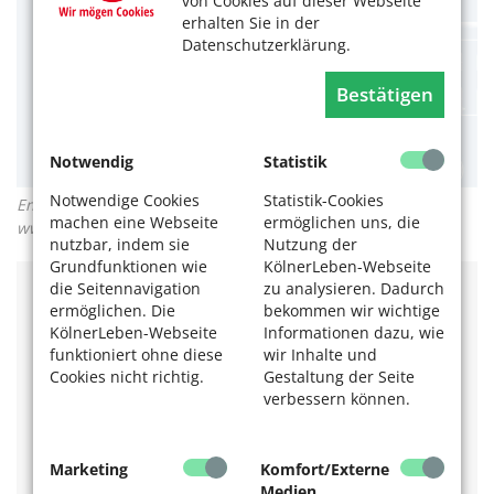
von Cookies auf dieser Webseite
erhalten Sie in der
Datenschutzerklärung.
Bestätigen
Notwendig
Statistik
Notwendige Cookies
Statistik-Cookies
Entlastungen der Pflegesachleistung ab 2022. Infografik:
machen eine Webseite
ermöglichen uns, die
www.pflege.de
nutzbar, indem sie
Nutzung der
Grundfunktionen wie
KölnerLeben-Webseite
die Seitennavigation
zu analysieren. Dadurch
Mehr Infos auf
www.pflege.de
ermöglichen. Die
bekommen wir wichtige
KölnerLeben-Webseite
Informationen dazu, wie
Das könnte Sie auch interessieren:
funktioniert ohne diese
wir Inhalte und
Cookies nicht richtig.
Gestaltung der Seite
Altersarmut: Wenn jeder Cent zählt
Hilfe im Haushalt für Menschen mit Pflegegrad
verbessern können.
Erfahren Sie mehr über häusliche Anpassungen, um
lange daheim leben zu können –
im Podcast:
Altengerecht Wohnen.
Marketing
Komfort/Externe
Medien