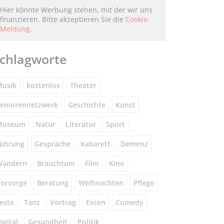
Hier könnte Werbung stehen, mit der wir uns
finanzieren. Bitte akzeptieren Sie die
Cookie-
Meldung
.
chlagworte
usik
kostenlos
Theater
eniorennetzwerk
Geschichte
Kunst
Museum
Natur
Literatur
Sport
ührung
Gespräche
Kabarett
Demenz
Wandern
Brauchtum
Film
Kino
orsorge
Beratung
Weihnachten
Pflege
este
Tanz
Vortrag
Essen
Comedy
igital
Gesundheit
Politik