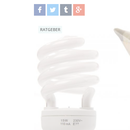
teilen
twittern
teilen
teilen
RATGEBER