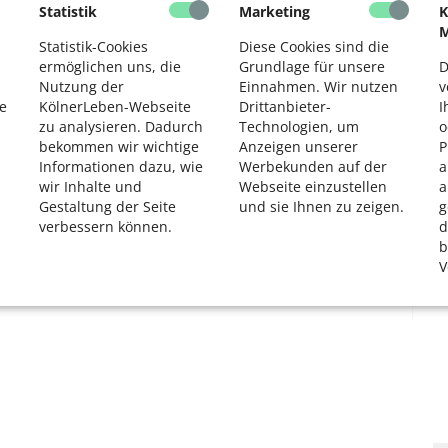
Statistik
Marketing
K
2
M
Statistik-Cookies
Diese Cookies sind die
 Das könnte Sie auch interessieren:
ermöglichen uns, die
Grundlage für unsere
D
en mit der Mini-Mülltonne der AWB Köln.
Nutzung der
Einnahmen. Wir nutzen
v
e beim Wässern Ihrer Gartenpflanzen!
e
KölnerLeben-Webseite
Drittanbieter-
I
zu analysieren. Dadurch
Technologien, um
o
bekommen wir wichtige
Anzeigen unserer
P
Informationen dazu, wie
Werbekunden auf der
a
wir Inhalte und
Webseite einzustellen
a
Gestaltung der Seite
und sie Ihnen zu zeigen.
g
,
Spartipp
verbessern können.
d
b
V