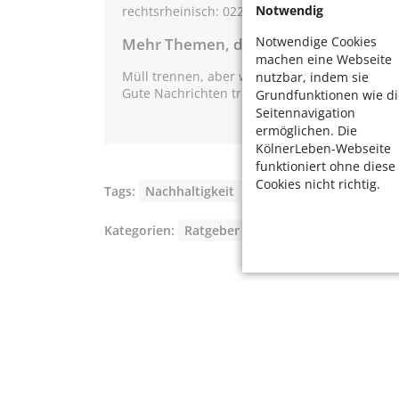
Notwendig
rechtsrheinisch: 0221 / 98 63 80 10.
Notwendige Cookies
Mehr Themen, die helfen beim Sparen:
machen eine Webseite
Müll trennen, aber wie? Lesen Sie:
Jetzt spar
nutzbar, indem sie
Gute Nachrichten trotz Trockenheit:
Sparen Si
Grundfunktionen wie di
Seitennavigation
ermöglichen. Die
KölnerLeben-Webseite
funktioniert ohne diese
Cookies nicht richtig.
Tags:
Nachhaltigkeit
,
Ressourcen schonen
Kategorien:
Ratgeber