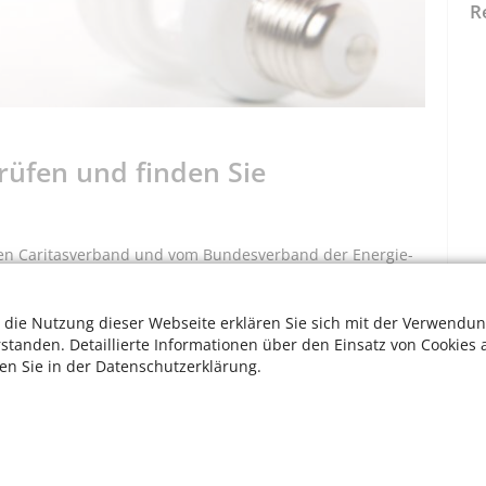
R
rüfen und finden Sie
en Caritasverband und vom Bundesverband der Energie-
parcheck kostenlos in Anspruch nehmen. Der Check wird
dingten Hygieneauflagen in der Wohnung durchgeführt.
 die Nutzung dieser Webseite erklären Sie sich mit der Verwendun
n praktische Tipps zum Nutzungsverhalten und helfen
rstanden. Detaillierte Informationen über den Einsatz von Cookies 
haltbaren Steckdosenleisten und wassersparenden
ten Sie in der Datenschutzerklärung.
W