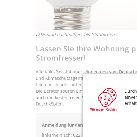
LEDs sind nachhaltiger als Glühbirnen.
Lassen Sie Ihre Wohnung p
Stromfresser!
Alle Köln-Pass-Inhaber können den vom Deutsch
und Klimaschutzagenturen organisierten Stroms
telefonisch oder unter Beachtung der coronabe
Durch
Die Berater spüren Einsparpotenziale auf, gebe
einve
auch mit kostenfreien Soforthilfen wie LEDs, sc
erhal
Duschköpfen.
Anmeldung für den Stromsparcheck:
linksrheinisch: 0221 / 708 85 35