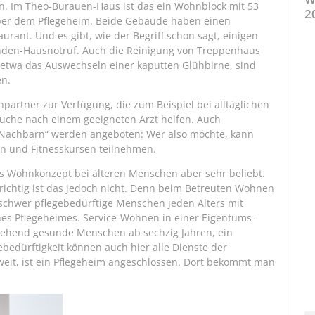
n. Im Theo-Burauen-Haus ist das ein Wohnblock mit 53
2
er dem Pflegeheim. Beide Gebäude haben einen
rant. Und es gibt, wie der Begriff schon sagt, einigen
Stunden-Hausnotruf. Auch die Reinigung von Treppenhaus
 etwa das Auswechseln einer kaputten Glühbirne, sind
en.
artner zur Verfügung, die zum Beispiel bei alltäglichen
Suche nach einem geeigneten Arzt helfen. Auch
e-Nachbarn“ werden angeboten: Wer also möchte, kann
en und Fitnesskursen teilnehmen.
as Wohnkonzept bei älteren Menschen aber sehr beliebt.
richtig ist das jedoch nicht. Denn beim Betreuten Wohnen
schwer pflegebedürftige Menschen jeden Alters mit
nes Pflegeheimes. Service-Wohnen in einer Eigentums-
gehend gesunde Menschen ab sechzig Jahren, ein
gebedürftigkeit können auch hier alle Dienste der
 weit, ist ein Pflegeheim angeschlossen. Dort bekommt man