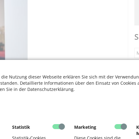
S
M
S
 die Nutzung dieser Webseite erklären Sie sich mit der Verwendun
rstanden. Detaillierte Informationen über den Einsatz von Cookies 
ten Sie in der Datenschutzerklärung.
F
V
F
Statistik
Marketing
K
M
D
Statistik-Cookies
Diese Cookies sind die