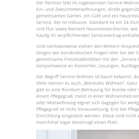
Der Rentner lebt im sogenannten Service-Wohne
Ein- und Zweizimmerwohnungen, direkt gegenüb
gemeinsamen Garten, ein Café und ein Hausrestau
Service, der ist inklusive. Standard ist ein 24-
und Flur sowie kleinere Hausmeisterdienste, wie
häufig im verpflichtenden Servicevertrag enthalt
Und normalerweise stehen den Mietern Ansprechp
Dingen wie bürokratischen Fragen oder bei der 
gemeinsame Freizeitaktivitäten mit den „Servic
beispielsweise an Konzerten, Lesungen, Ausflüg
Der Begriff Service-Wohnen ist kaum bekannt, d
Viele nennen es auch „Betreutes Wohnen“. Ganz 
gibt es eine Rundum-Betreuung für kranke oder 
einem Pflegegrad, meist in einer Wohneinheit ei
oder Mietwohnung eignet sich dagegen für weit
Pflegegrad ist nicht Voraussetzung. Erst bei Pfle
Einrichtung eingesetzt werden. Diese sind nicht
manchmal sogar bevorzugt einen Platz.