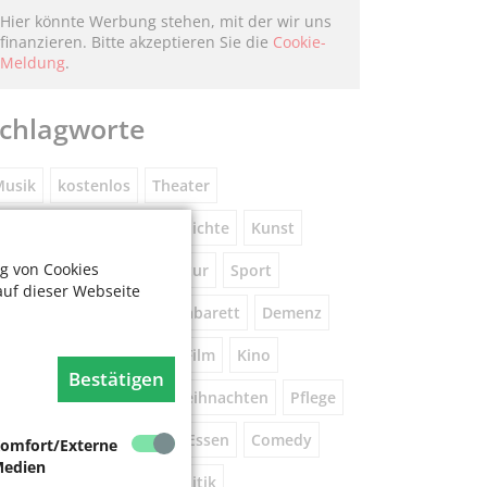
Hier könnte Werbung stehen, mit der wir uns
finanzieren. Bitte akzeptieren Sie die
Cookie-
Meldung
.
chlagworte
usik
kostenlos
Theater
eniorennetzwerk
Geschichte
Kunst
g von Cookies
Museum
Natur
Literatur
Sport
auf dieser Webseite
ührung
Gespräche
Kabarett
Demenz
Wandern
Brauchtum
Film
Kino
Bestätigen
orsorge
Beratung
Weihnachten
Pflege
este
Tanz
Vortrag
Essen
Comedy
omfort/Externe
edien
igital
Gesundheit
Politik