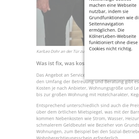
machen eine Webseite
nutzbar, indem sie
Grundfunktionen wie di
Seitennavigation
ermöglichen. Die
KölnerLeben-Webseite
funktioniert ohne diese
Cookies nicht richtig.
Karl­Leo Dohr an der Tür zu seiner Service­Wohnung. Foto
Was ist fix, was kostet extra?
Das Angebot an Service-Wohnungen in Köln ist g
den Umfang der Betreuung und Beratung gibt es 
Kosten je nach Anbieter, Wohnungsgröße und Le
bis zur großen Wohnung mit Hotelcharakter, Keg
Entsprechend unterschiedlich sind auch die Preise
über dem örtlichen Mietspiegel, was mit der Ba
kommen Nebenkosten wie Strom, Wasser, Heizun
schmalerem Geldbeutel wie Bezieher von Grundsi
Wohnungen, zum Beispiel bei den Sozial-Betrieben-
Wohnberechtigungsschein erforderlich.