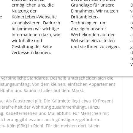
ermöglichen uns, die
Grundlage für unsere
D
Nutzung der
Einnahmen. Wir nutzen
v
e
KölnerLeben-Webseite
Drittanbieter-
I
zu analysieren. Dadurch
Technologien, um
o
bekommen wir wichtige
Anzeigen unserer
P
Informationen dazu, wie
Werbekunden auf der
a
wir Inhalte und
Webseite einzustellen
a
Gestaltung der Seite
und sie Ihnen zu zeigen.
g
: Marius Becker
verbessern können.
d
b
V
roß. Weder für die Ausstattung der Wohnung noch für
verbindliche Standards. Deshalb unterscheiden sich die
istungsumfang. Von dem kleinen, einfachen Appartement
elbahn und Sauna ist alles auf dem Markt.
. Als Faustregel gilt: Die Kaltmiete liegt etwa 10 Prozent
rrierefreiheit der Wohnung zusammenhängt. Hinzu
g, Kabelfernsehen und Müllabfuhr. Für Menschen mit
cherung gibt es aber auch günstigere, geförderte
 Köln (SBK) in Riehl. Für die meisten dort ist ein