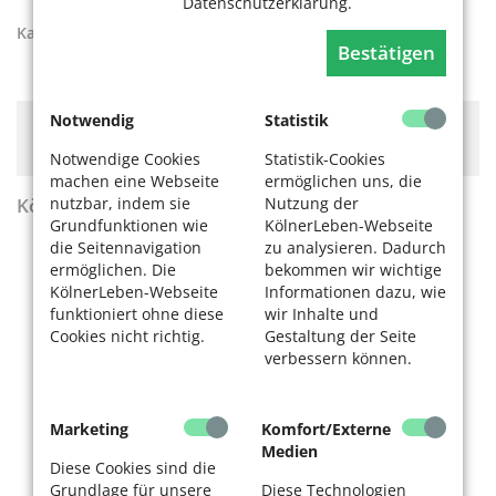
Datenschutzerklärung.
Kategorien:
Pflege
Bestätigen
Notwendig
Statistik
Hier könnte Werbung stehen, mit der wir uns
finanzieren. Bitte akzeptieren Sie die
Cookie-Meldung
.
Notwendige Cookies
Statistik-Cookies
machen eine Webseite
ermöglichen uns, die
nutzbar, indem sie
Nutzung der
KölnerLeben Sommer 2026
Grundfunktionen wie
KölnerLeben-Webseite
die Seitennavigation
zu analysieren. Dadurch
ermöglichen. Die
bekommen wir wichtige
KölnerLeben-Webseite
Informationen dazu, wie
funktioniert ohne diese
wir Inhalte und
Cookies nicht richtig.
Gestaltung der Seite
verbessern können.
Marketing
Komfort/Externe
Medien
Diese Cookies sind die
Grundlage für unsere
Diese Technologien