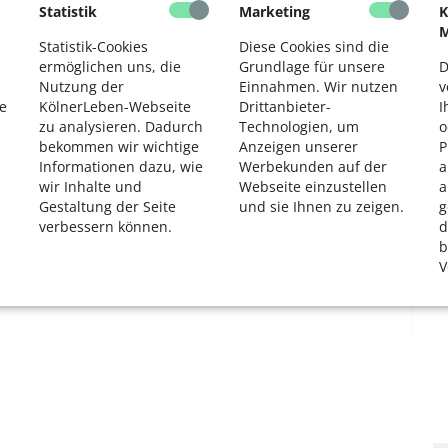
Statistik
Marketing
K
2
M
Statistik-Cookies
Diese Cookies sind die
ermöglichen uns, die
Grundlage für unsere
D
Nutzung der
Einnahmen. Wir nutzen
v
e
KölnerLeben-Webseite
Drittanbieter-
I
zu analysieren. Dadurch
Technologien, um
o
bekommen wir wichtige
Anzeigen unserer
P
Informationen dazu, wie
Werbekunden auf der
a
wir Inhalte und
Webseite einzustellen
a
Gestaltung der Seite
und sie Ihnen zu zeigen.
g
verbessern können.
d
b
V