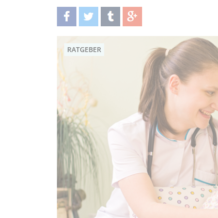
teilen
twittern
teilen
teilen
RATGEBER