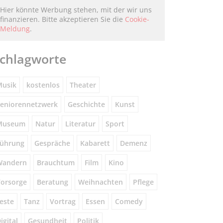
Hier könnte Werbung stehen, mit der wir uns
finanzieren. Bitte akzeptieren Sie die
Cookie-
Meldung
.
chlagworte
usik
kostenlos
Theater
eniorennetzwerk
Geschichte
Kunst
Museum
Natur
Literatur
Sport
ührung
Gespräche
Kabarett
Demenz
Wandern
Brauchtum
Film
Kino
orsorge
Beratung
Weihnachten
Pflege
este
Tanz
Vortrag
Essen
Comedy
igital
Gesundheit
Politik