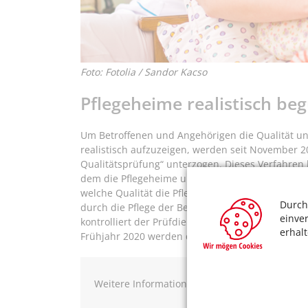
Foto: Fotolia / Sandor Kacso
Pflegeheime realistisch be
Um Betroffenen und Angehörigen die Qualität un
realistisch aufzuzeigen, werden seit November 2
Qualitätsprüfung“ unterzogen. Dieses Verfahren lö
dem die Pflegeheime unrealistisch gut bewertet
welche Qualität die Pflege tatsächlich hat. Dabei
Durch
durch die Pflege der Bewohner und die angewe
einve
kontrolliert der Prüfdienst der Kranken- und Pfle
erhal
Frühjahr 2020 werden die ersten Auswertungen e
Weitere Informationen im Internet auf der
We