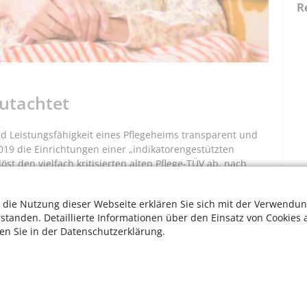
R
gutachtet
d Leistungsfähigkeit eines Pflegeheims transparent und
019 die Einrichtungen einer „indikatorengestützten
st den vielfach kritisierten alten Pflege-TÜV ab, nach
 wurden. Im Mittelpunkt der neuen Begutachtung steht,
 erfasst das Pflegeheim selbstständig, welche Ergebnisse
 die Nutzung dieser Webseite erklären Sie sich mit der Verwendun
ndeten Maßnahmen erzielt wurden. Diese Dokumentation
rstanden. Detaillierte Informationen über den Einsatz von Cookies 
gekassen und veröffentlicht seine Feststellungen. Im
ten Sie in der Datenschutzerklärung.
rwartet.
bseite
W