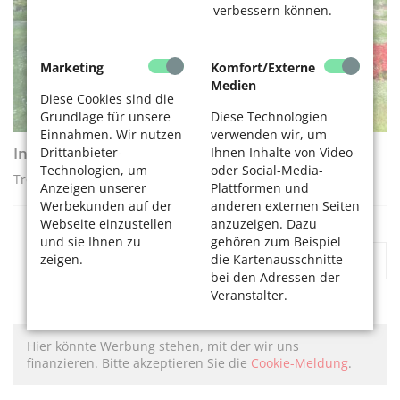
verbessern können.
Marketing
Komfort/Externe
Medien
Diese Cookies sind die
Grundlage für unsere
Diese Technologien
Einnahmen. Wir nutzen
verwenden wir, um
Individuelle Grabgestaltung
Drittanbieter-
Ihnen Inhalte von Video-
Technologien, um
oder Social-Media-
Trends zu Naturnähe und Digitalisierung
Anzeigen unserer
Plattformen und
Werbekunden auf der
anderen externen Seiten
Webseite einzustellen
anzuzeigen. Dazu
und sie Ihnen zu
gehören zum Beispiel
«
1
...
6
7
8
9
»
zeigen.
die Kartenausschnitte
bei den Adressen der
Veranstalter.
Hier könnte Werbung stehen, mit der wir uns
finanzieren. Bitte akzeptieren Sie die
Cookie-Meldung
.