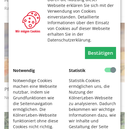
Webseite erklären Sie sich mit der
Ratgeber zu Anträgen und Kosten für Alltagshelfer in Köln
Verwendung von Cookies
einverstanden. Detaillierte
Informationen über den Einsatz
von Cookies auf dieser Webseite
RATGEBER
erhalten Sie in der
Datenschutzerklärung.
Bestätigen
Notwendig
Statistik
Notwendige Cookies
Statistik-Cookies
machen eine Webseite
ermöglichen uns, die
Pflegeleistungen 2022
nutzbar, indem sie
Nutzung der
Neuerungen zur Pflege im Überblick
Grundfunktionen wie
KölnerLeben-Webseite
die Seitennavigation
zu analysieren. Dadurch
ermöglichen. Die
bekommen wir wichtige
KölnerLeben-Webseite
Informationen dazu, wie
funktioniert ohne diese
wir Inhalte und
RATGEBER
Cookies nicht richtig.
Gestaltung der Seite