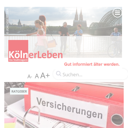
A+
A
A-
RATGEBER