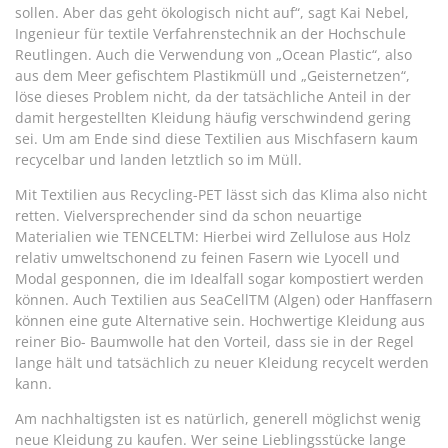
sollen. Aber das geht ökologisch nicht auf“, sagt Kai Nebel,
Ingenieur für textile Verfahrenstechnik an der Hochschule
Reutlingen. Auch die Verwendung von „Ocean Plastic“, also
aus dem Meer gefischtem Plastikmüll und „Geisternetzen“,
löse dieses Problem nicht, da der tatsächliche Anteil in der
damit hergestellten Kleidung häufig verschwindend gering
sei. Um am Ende sind diese Textilien aus Mischfasern kaum
recycelbar und landen letztlich so im Müll.
Mit Textilien aus Recycling-PET lässt sich das Klima also nicht
retten. Vielversprechender sind da schon neuartige
Materialien wie TENCELTM: Hierbei wird Zellulose aus Holz
relativ umweltschonend zu feinen Fasern wie Lyocell und
Modal gesponnen, die im Idealfall sogar kompostiert werden
können. Auch Textilien aus SeaCellTM (Algen) oder Hanffasern
können eine gute Alternative sein. Hochwertige Kleidung aus
reiner Bio- Baumwolle hat den Vorteil, dass sie in der Regel
lange hält und tatsächlich zu neuer Kleidung recycelt werden
kann.
Am nachhaltigsten ist es natürlich, generell möglichst wenig
neue Kleidung zu kaufen. Wer seine Lieblingsstücke lange