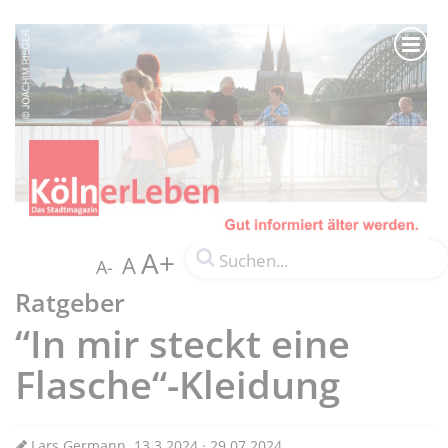
A+
A
A-
Ratgeber
“In mir steckt eine
Flasche“-Kleidung
Lars Germann, 13.3.2024 · 29.07.2024