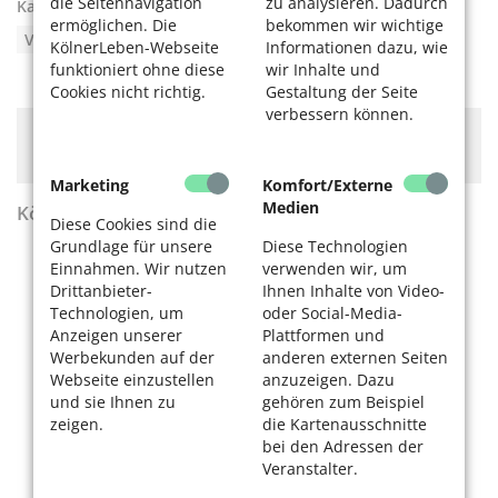
die Seitennavigation
zu analysieren. Dadurch
Kategorien:
Ratgeber
,
Nachhaltigkeit
,
ermöglichen. Die
bekommen wir wichtige
Verbrauchertipps
KölnerLeben-Webseite
Informationen dazu, wie
funktioniert ohne diese
wir Inhalte und
Cookies nicht richtig.
Gestaltung der Seite
verbessern können.
Hier könnte Werbung stehen, mit der wir uns
finanzieren. Bitte akzeptieren Sie die
Cookie-Meldung
.
Marketing
Komfort/Externe
Medien
KölnerLeben Sommer 2026
Diese Cookies sind die
Grundlage für unsere
Diese Technologien
Einnahmen. Wir nutzen
verwenden wir, um
Drittanbieter-
Ihnen Inhalte von Video-
Technologien, um
oder Social-Media-
Anzeigen unserer
Plattformen und
Werbekunden auf der
anderen externen Seiten
Webseite einzustellen
anzuzeigen. Dazu
und sie Ihnen zu
gehören zum Beispiel
zeigen.
die Kartenausschnitte
bei den Adressen der
Veranstalter.