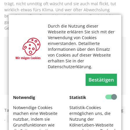
trägt, nicht unnötig oft wäscht und sie auch mal flickt, tut
wirklich etwas fürs Klima. Und wer öfter Abwechslung
braucht, greift zu Second-Hand-Klamotten. Das ist nicht nur
gut für die Umwelt, sondern auch für den eigenen
Durch die Nutzung dieser
Geldbeutel.
Webseite erklären Sie sich mit der
Verwendung von Cookies
einverstanden. Detaillierte
Tipps zum Weiterlesen:
Informationen über den Einsatz
von Cookies auf dieser Webseite
Textilien aus Holz, Algen und Plastikflaschen
erhalten Sie in der
Umweltauswirkungen der Textilproduktion
Datenschutzerklärung.
Interview mit dem Textilexperten Kai Nebel
Das könnte Sie auch interessieren:
Bestätigen
Nachhaltige Ökolabel:
Notwendig
Statistik
Notwendige Cookies
Statistik-Cookies
Tags:
Fast Fashion
,
Klimaschutz
,
nachhaltige Kleidung
machen eine Webseite
ermöglichen uns, die
,
PET-Flaschen
,
Plastik
,
Recycling-PET
nutzbar, indem sie
Nutzung der
Grundfunktionen wie
KölnerLeben-Webseite