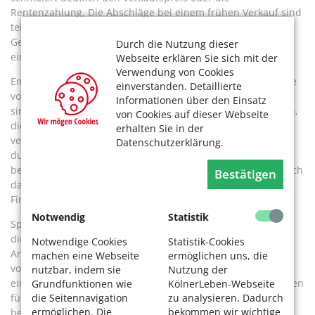
Rentenzahlung. Die Abschläge bei einem frühen Verkauf sind
teils enorm. Dazu kommen noch Vermittlungsprovision und
Gebühren. Daher sollte man auch immer Alternativen zu
Durch die Nutzung dieser
einer Immobilienrente in Betracht ziehen.
Webseite erklären Sie sich mit der
Verwendung von Cookies
Empfehlenswert ist es, in einem ersten Schritt die Immobilie
einverstanden. Detaillierte
von einem Gutachter bewerten zu lassen. Erst dann ist es
Informationen über den Einsatz
sinnvoll, von verschiedenen Anbietern Angebote einzuholen,
von Cookies auf dieser Webseite
die Vertragsbedingungen und Auszahlsummen zu
erhalten Sie in der
vergleichen und penibel – mit Gebühren und Provision –
Datenschutzerklärung.
durchzurechnen. Und sich realistisch die Frage zu
beantworten, ob so das eigene Liquiditätsproblem tatsächlich
Bestätigen
dauerhaft gelöst wird. Beratung durch einen unabhängigen
Finanzberater oder eine Bank ist hilfreich.
Notwendig
Statistik
Spätestens vor Unterzeichnung des Kaufvertrags sollte man
die Beratung eines Fachanwalts für Immobilienrecht in
Notwendige Cookies
Statistik-Cookies
Anspruch nehmen, um möglichen rechtlichen Fallstricken
machen eine Webseite
ermöglichen uns, die
vorzubeugen. Die Absicherung von Rechten im Grundbuch,
nutzbar, indem sie
Nutzung der
eine Rückübertragungsklausel im Vertrag, Schutzmaßnahmen
Grundfunktionen wie
KölnerLeben-Webseite
die Seitennavigation
zu analysieren. Dadurch
für den Fall einer Insolvenz des Käufers … vieles muss
ermöglichen. Die
bekommen wir wichtige
bedacht werden. Damit es kein böses Erwachen fern des