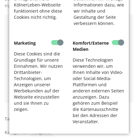
KölnerLeben-Webseite
Informationen dazu, wie
eigenen Heims gibt.
funktioniert ohne diese
wir Inhalte und
Cookies nicht richtig.
Gestaltung der Seite
verbessern können.
Mehr Informationen finden Sie auf der Internetseite der
Verbraucherzentrale unter:
www.verbraucherzentrale.de.
Marketing
Komfort/Externe
Medien
Mehr zum Thema? Das könnte Sie auch interessieren:
Diese Cookies sind die
Grundlage für unsere
Diese Technologien
Mehr zu Nießbrauch lesen Sie im Beitrag:
Schenken
Einnahmen. Wir nutzen
verwenden wir, um
statt vererben.
Drittanbieter-
Ihnen Inhalte von Video-
Unsicher in Rechtsfragen?
Senioren-Rechtshilfe Köln
Technologien, um
oder Social-Media-
(SRK) bietet kostenfreie Rechtsberatung.
Anzeigen unserer
Plattformen und
Erfahren Sie mehr über staatliche Zuschüsse bei den
Werbekunden auf der
anderen externen Seiten
Wohnkosten:
Wer hat Anspruch auf Wohngeld?
Webseite einzustellen
anzuzeigen. Dazu
und sie Ihnen zu
gehören zum Beispiel
zeigen.
die Kartenausschnitte
bei den Adressen der
Tags:
Immobilien
,
Rechtsberatung
,
Wohnen in Köln
Veranstalter.
Kategorien:
Ratgeber