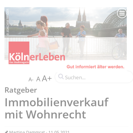
A+
A
A-
Ratgeber
Immobilienverkauf
mit Wohnrecht
Martina Dammrat · 11.05.2021