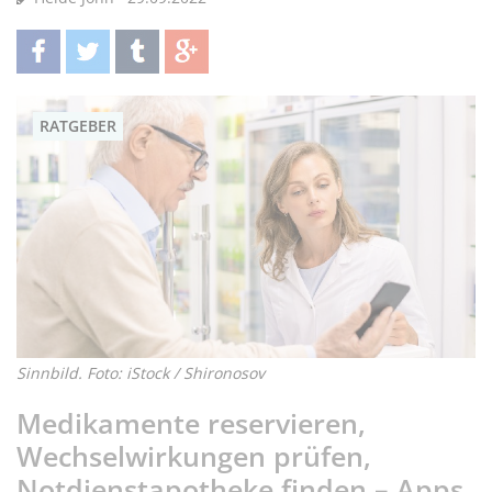
teilen
twittern
teilen
teilen
RATGEBER
Sinnbild. Foto: iStock / Shironosov
Medikamente reservieren,
Wechselwirkungen prüfen,
Notdienstapotheke finden – Apps