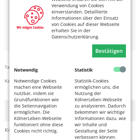
@apotheken.de
(Google Playstore,
App-Store
), Apotheke
Verwendung von Cookies
vor Ort
(Google Playstore
,
App-Store)
.
einverstanden. Detaillierte
Das könnte Sie auch interessieren:
Informationen über den Einsatz
von Cookies auf dieser Webseite
Medikationsplan: Wirkstoff-Mix im Griff
erhalten Sie in der
Ganz klar Köln: Medikamente richtig entsorgen
Datenschutzerklärung.
Patientenverfügung
Bestätigen
Tags:
Apps für Smartphone
,
Medikamente
Notwendig
Statistik
Notwendige Cookies
Statistik-Cookies
Kategorien:
Ratgeber
,
Apps und Webseiten
machen eine Webseite
ermöglichen uns, die
nutzbar, indem sie
Nutzung der
Grundfunktionen wie
KölnerLeben-Webseite
die Seitennavigation
zu analysieren. Dadurch
Hier könnte Werbung stehen, mit der wir uns
ermöglichen. Die
bekommen wir wichtige
finanzieren. Bitte akzeptieren Sie die
Cookie-Meldung
.
KölnerLeben-Webseite
Informationen dazu, wie
funktioniert ohne diese
wir Inhalte und
KölnerLeben Sommer 2026
Cookies nicht richtig.
Gestaltung der Seite
verbessern können.