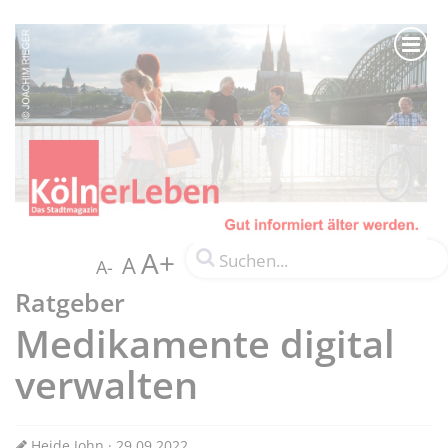
A+
A
A-
Ratgeber
Medikamente digital
verwalten
Heide John · 29.09.2022