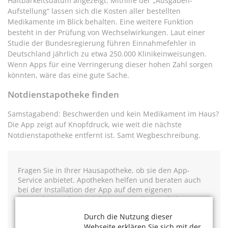
Haltbarkeitsdatum angezeigt. Mithilfe der „Ausgaben-
Aufstellung“ lassen sich die Kosten aller bestellten
Medikamente im Blick behalten. Eine weitere Funktion
besteht in der Prüfung von Wechselwirkungen. Laut einer
Studie der Bundesregierung führen Einnahmefehler in
Deutschland jährlich zu etwa 250.000 Klinikeinweisungen.
Wenn Apps für eine Verringerung dieser hohen Zahl sorgen
könnten, wäre das eine gute Sache.
Notdienstapotheke finden
Samstagabend: Beschwerden und kein Medikament im Haus?
Die App zeigt auf Knopfdruck, wie weit die nächste
Notdienstapotheke entfernt ist. Samt Wegbeschreibung.
Fragen Sie in Ihrer Hausapotheke, ob sie den App-
Service anbietet. Apotheken helfen und beraten auch
bei der Installation der App auf dem eigenen
Smartphone. Alternativ können Sie die Apotheken-App
in einem App Store herunterladen. Die gängigsten Apps
Durch die Nutzung dieser
sind: gesund.de (Google
Playstore
,
App-Store
),
Webseite erklären Sie sich mit der