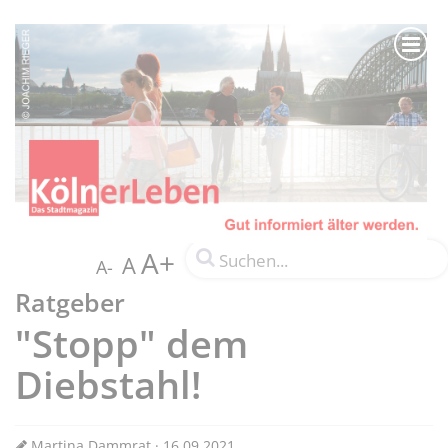
A+
A
A-
Ratgeber
"Stopp" dem
Diebstahl!
Martina Dammrat · 16.09.2021