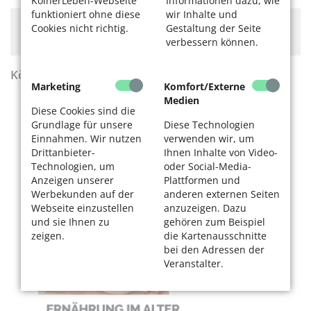
KölnerLeben-Webseite
Informationen dazu, wie
funktioniert ohne diese
wir Inhalte und
Hier könnte Werbung stehen, mit der wir uns
Cookies nicht richtig.
Gestaltung der Seite
finanzieren. Bitte akzeptieren Sie die
Cookie-Meldung
.
verbessern können.
KölnerLeben Sommer 2026
Marketing
Komfort/Externe
Medien
Diese Cookies sind die
Grundlage für unsere
Diese Technologien
Einnahmen. Wir nutzen
verwenden wir, um
Drittanbieter-
Ihnen Inhalte von Video-
Technologien, um
oder Social-Media-
Anzeigen unserer
Plattformen und
Werbekunden auf der
anderen externen Seiten
Webseite einzustellen
anzuzeigen. Dazu
und sie Ihnen zu
gehören zum Beispiel
zeigen.
die Kartenausschnitte
bei den Adressen der
Veranstalter.