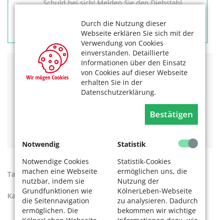
Schuld bei sich! Melden Sie den Diebstahl
immer dem Krankenhaus und erstatten Sie
Durch die Nutzung dieser
umgehend Anzeige bei der Polizei!
Webseite erklären Sie sich mit der
Verwendung von Cookies
einverstanden. Detaillierte
Informationen über den Einsatz
von Cookies auf dieser Webseite
Das könnte Sie auch interessieren:
erhalten Sie in der
Datenschutzerklärung.
Taschendiebstahl: Vorsicht vor Blockern, Ziehern und
Schatten!
Achtung: Betrug rund um Corona-Impfungen
Bestätigen
„Ausgetrickst? Nicht mit uns!“ der Film zum
Theaterstück - jetzt ansehen!
Notwendig
Statistik
Notwendige Cookies
Statistik-Cookies
machen eine Webseite
ermöglichen uns, die
Tags:
Diebstahl
,
Prävention
nutzbar, indem sie
Nutzung der
Grundfunktionen wie
KölnerLeben-Webseite
Kategorien:
Ratgeber
die Seitennavigation
zu analysieren. Dadurch
ermöglichen. Die
bekommen wir wichtige