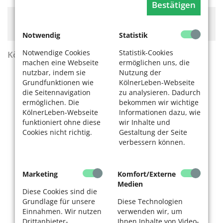
Bestätigen
Hier könnte Werbung stehen, mit der wir uns
finanzieren. Bitte akzeptieren Sie die
Cookie-Meldung
.
Notwendig
Statistik
Notwendige Cookies
Statistik-Cookies
KölnerLeben Sommer 2026
machen eine Webseite
ermöglichen uns, die
nutzbar, indem sie
Nutzung der
Grundfunktionen wie
KölnerLeben-Webseite
die Seitennavigation
zu analysieren. Dadurch
ermöglichen. Die
bekommen wir wichtige
KölnerLeben-Webseite
Informationen dazu, wie
funktioniert ohne diese
wir Inhalte und
Cookies nicht richtig.
Gestaltung der Seite
verbessern können.
Marketing
Komfort/Externe
Medien
Diese Cookies sind die
Grundlage für unsere
Diese Technologien
Einnahmen. Wir nutzen
verwenden wir, um
Drittanbieter-
Ihnen Inhalte von Video-