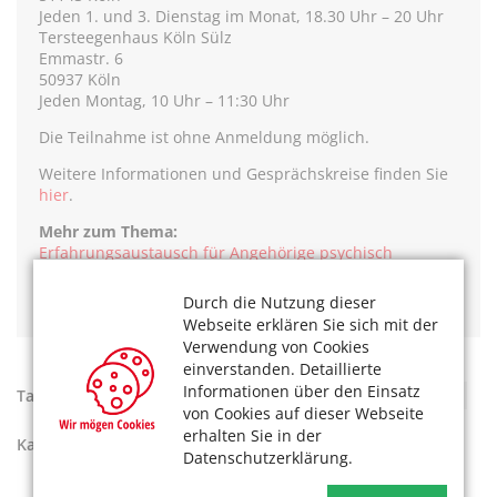
Jeden 1. und 3. Dienstag im Monat, 18.30 Uhr – 20 Uhr
Tersteegenhaus Köln Sülz
Emmastr. 6
50937 Köln
Jeden Montag, 10 Uhr – 11:30 Uhr
Die Teilnahme ist ohne Anmeldung möglich.
Weitere Informationen und Gesprächskreise finden Sie
hier
.
Mehr zum Thema:
Erfahrungsaustausch für Angehörige psychisch
erkrankter Menschen
Durch die Nutzung dieser
Webseite erklären Sie sich mit der
Verwendung von Cookies
einverstanden. Detaillierte
Informationen über den Einsatz
Tags:
Hilfen für Angehörige
,
Psychologie
,
Selbsthilfe
von Cookies auf dieser Webseite
erhalten Sie in der
Kategorien:
Gesund leben
,
Soziales
Datenschutzerklärung.