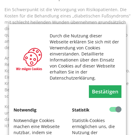
Ein Schwerpunkt ist die Versorgung von Risikopatienten. Die
Kosten für die Behandlung eines „diabetischen Fußsyndroms“
mit schlecht heilenden Wunden übernehmen grundsätzlich
die Krankenkassen. Ebenso für Patienten, die
querschnittsgelähmt sind oder an Neuropathien leiden, also
Durch die Nutzung dieser
an Nervenschädigungen, die einhergehen mit Kribbeln an
Webseite erklären Sie sich mit der
den Füßen bis hin zu „brennenden“ Schmerzen.
Verwendung von Cookies
einverstanden. Detaillierte
Andere podologische Behandlungskosten trägt man in der
Informationen über den Einsatz
Regel selbst. Sie hängen vom jeweiligen Aufwand ab. Eine
von Cookies auf dieser Webseite
Komplexbehandlung ohne Verordnung liegt bei rund 50 Euro.
erhalten Sie in der
Eine Abklärung vorab mit der jeweiligen Praxis und der
Datenschutzerklärung.
Krankenkasse empfiehlt sich. Ob Wellness oder medizinische
Behandlung, es lohnt, den Füßen mehr Beachtung zu
Bestätigen
schenken, damit sie uns gut durchs Leben tragen.
Konny R. hat jedenfalls aus ihren „Jugendsünden“ gelernt
Notwendig
Statistik
und trägt jetzt bequemes Schuhwerk. Und sie ist dankbar,
dass es die podologische Behandlung gibt. „Hinterher fühle
Notwendige Cookies
Statistik-Cookies
ich mich immer wohl an den Füßen“, sagt sie.
machen eine Webseite
ermöglichen uns, die
nutzbar, indem sie
Nutzung der