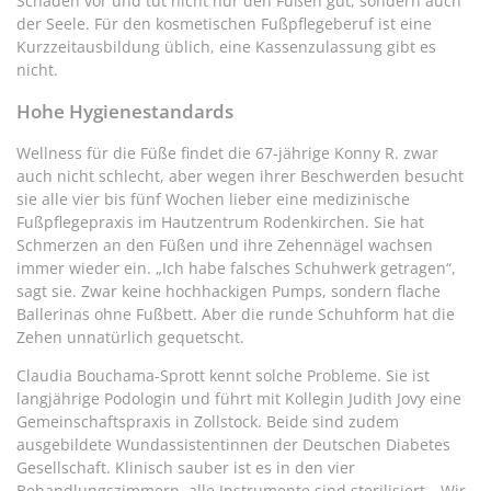
Schäden vor und tut nicht nur den Füßen gut, sondern auch
der Seele. Für den kosmetischen Fußpflegeberuf ist eine
Kurzzeitausbildung üblich, eine Kassenzulassung gibt es
nicht.
Hohe Hygienestandards
Wellness für die Füße findet die 67-jährige Konny R. zwar
auch nicht schlecht, aber wegen ihrer Beschwerden besucht
sie alle vier bis fünf Wochen lieber eine medizinische
Fußpflegepraxis im Hautzentrum Rodenkirchen. Sie hat
Schmerzen an den Füßen und ihre Zehennägel wachsen
immer wieder ein. „Ich habe falsches Schuhwerk getragen“,
sagt sie. Zwar keine hochhackigen Pumps, sondern flache
Ballerinas ohne Fußbett. Aber die runde Schuhform hat die
Zehen unnatürlich gequetscht.
Claudia Bouchama-Sprott kennt solche Probleme. Sie ist
langjährige Podologin und führt mit Kollegin Judith Jovy eine
Gemeinschaftspraxis in Zollstock. Beide sind zudem
ausgebildete Wundassistentinnen der Deutschen Diabetes
Gesellschaft. Klinisch sauber ist es in den vier
Behandlungszimmern, alle Instrumente sind sterilisiert. „Wir