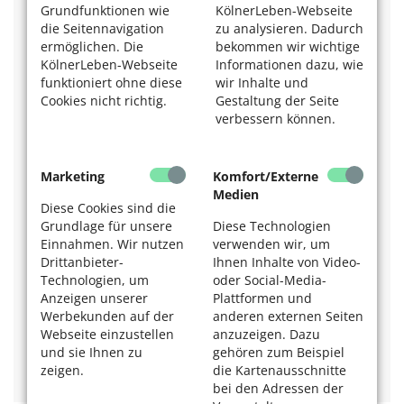
Grundfunktionen wie
KölnerLeben-Webseite
die Seitennavigation
zu analysieren. Dadurch
Anbieter und weitere Infos findet man im Internet und
ermöglichen. Die
bekommen wir wichtige
bei Podologenverbänden.
KölnerLeben-Webseite
Informationen dazu, wie
Deutscher Verband für Podologie (ZFD) e. V.
funktioniert ohne diese
wir Inhalte und
Tel. 0561 / 98 83 17 80
Cookies nicht richtig.
Gestaltung der Seite
Internetseite:
www.podo-deutschland.de
verbessern können.
Verband Deutscher Podologen (VDP) e. V.
Tel. 07121 / 33 09 42
Marketing
Komfort/Externe
Internetseite:
www.verband-deutscher-podologen.de
Medien
Diese Cookies sind die
Mehr zum Thema Gesundheit? Das könnte Sie
Grundlage für unsere
Diese Technologien
auch interessieren:
Einnahmen. Wir nutzen
verwenden wir, um
Drittanbieter-
Ihnen Inhalte von Video-
Lesen Sie Fakten zur Volkskrankheit Diabetes:
Kein
Technologien, um
oder Social-Media-
Zuckerschlecken!
Anzeigen unserer
Plattformen und
Diabetes? Die Diagnose wirft Fragen auf. Erfahren Sie
mehr:
Wenn Zucker nicht nur süß ist.
Werbekunden auf der
anderen externen Seiten
Mehr als Hungern, um abzunehmen - dieser Beitrag
Webseite einzustellen
anzuzeigen. Dazu
verrät warum:
Aus dem Speicher leben – Heilfasten
.
und sie Ihnen zu
gehören zum Beispiel
zeigen.
die Kartenausschnitte
bei den Adressen der