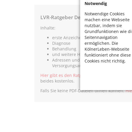
Notwendig
Notwendige Cookies
LVR-Ratgeber Demenz
machen eine Webseite
nutzbar, indem sie
Inhalte:
Grundfunktionen wie di
Seitennavigation
erste Anzeichen
ermöglichen. Die
Diagnose
Behandlung
KölnerLeben-Webseite
und weitere Hilfen zum Thema Demenze
funktioniert ohne diese
Adressen und Ansprechpersonen der ein
Cookies nicht richtig.
Versorgungsangebote
Hier gibt es den Ratgeber als PDF-Dokument
, 
beides kostenlos.
Falls Sie keine PDF-Dateien öffnen können:
Hie