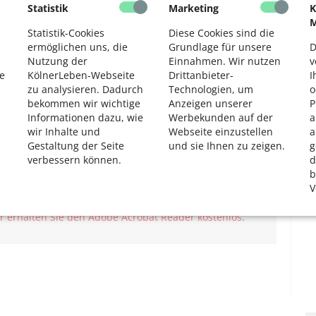
Statistik
Marketing
K
2
M
Statistik-Cookies
Diese Cookies sind die
ermöglichen uns, die
Grundlage für unsere
D
Nutzung der
Einnahmen. Wir nutzen
v
e
KölnerLeben-Webseite
Drittanbieter-
I
zu analysieren. Dadurch
Technologien, um
o
bekommen wir wichtige
Anzeigen unserer
P
Informationen dazu, wie
Werbekunden auf der
a
rkrankungen in Ihrer Region
wir Inhalte und
Webseite einzustellen
a
zelnen LVR-Kliniken und örtliche
Gestaltung der Seite
und sie Ihnen zu zeigen.
g
verbessern können.
d
b
gedruckt ist er auf der
Webseite des LVR
bestellbar –
V
r erhalten Sie den Adobe Acrobat Reader kostenlos
.