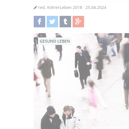
red, KölnerLeben 2018 · 25.04.2024
teilen
twittern
teilen
teilen
GESUND LEBEN