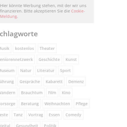
Hier könnte Werbung stehen, mit der wir uns
finanzieren. Bitte akzeptieren Sie die
Cookie-
Meldung
.
chlagworte
usik
kostenlos
Theater
eniorennetzwerk
Geschichte
Kunst
Museum
Natur
Literatur
Sport
ührung
Gespräche
Kabarett
Demenz
Wandern
Brauchtum
Film
Kino
orsorge
Beratung
Weihnachten
Pflege
este
Tanz
Vortrag
Essen
Comedy
igital
Gesundheit
Politik