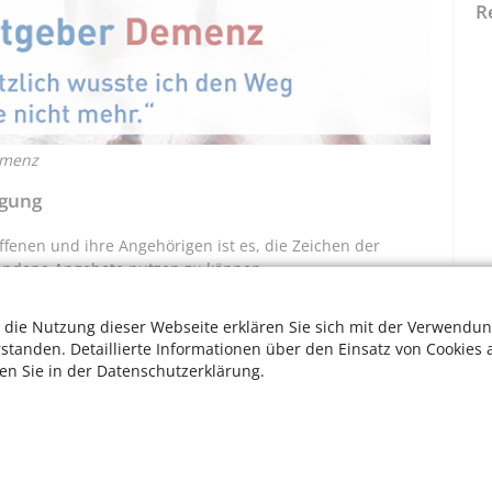
R
emenz
rgung
ffenen und ihre Angehörigen ist es, die Zeichen der
handene Angebote nutzen zu können.
ert der Landschaftsverband Rheinland seine Angebote
 die Nutzung dieser Webseite erklären Sie sich mit der Verwendun
roffene und deren Umfeld: allgemeinverständlich,
rstanden. Detaillierte Informationen über den Einsatz von Cookies 
 und Hilfen der LVR-Kliniken Köln.
ten Sie in der Datenschutzerklärung.
in seinen neun psychiatrischen Fachkliniken Beratung,
nd deren Angehörigen an.
tig es ist, frühzeitig umfassen zu informieren und
nt Martina Wenzel-Jankowski vom LVR.
W