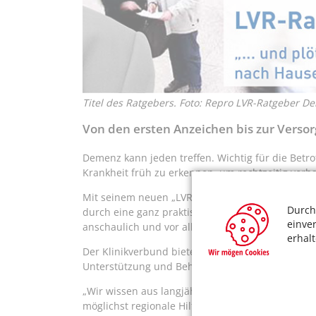
Titel des Ratgebers. Foto: Repro LVR-Ratgeber D
Von den ersten Anzeichen bis zur Verso
Demenz kann jeden treffen. Wichtig für die Betro
Krankheit früh zu erkennen, um rechtzeitig vor
Mit seinem neuen „LVR-Ratgeber Demenz“ erweit
Durch
durch eine ganz praktische Hilfestellung für Bet
einve
anschaulich und vor allem mit Infos zu Angeboten
erhal
Der Klinikverbund bietet im gesamten Rheinland 
Unterstützung und Behandlung für Betroffene u
„Wir wissen aus langjähriger Erfahrung, wie wich
möglichst regionale Hilfe bereitzustellen“, beto