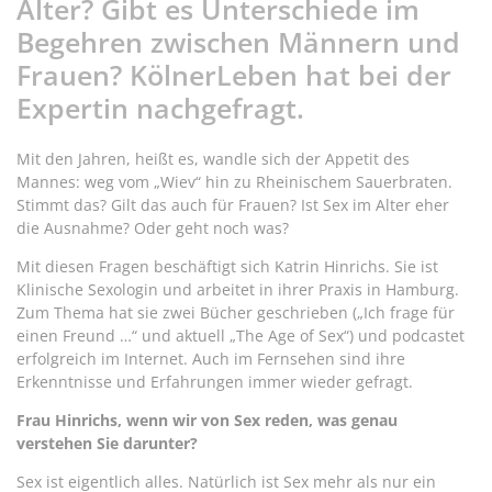
Alter? Gibt es Unterschiede im
Begehren zwischen Männern und
Frauen? KölnerLeben hat bei der
Expertin nachgefragt.
Mit den Jahren, heißt es, wandle sich der Appetit des
Mannes: weg vom „Wiev“ hin zu Rheinischem Sauerbraten.
Stimmt das? Gilt das auch für Frauen? Ist Sex im Alter eher
die Ausnahme? Oder geht noch was?
Mit diesen Fragen beschäftigt sich Katrin Hinrichs. Sie ist
Klinische Sexologin und arbeitet in ihrer Praxis in Hamburg.
Zum Thema hat sie zwei Bücher geschrieben („Ich frage für
einen Freund …“ und aktuell „The Age of Sex“) und podcastet
erfolgreich im Internet. Auch im Fernsehen sind ihre
Erkenntnisse und Erfahrungen immer wieder gefragt.
Frau Hinrichs, wenn wir von Sex reden, was genau
verstehen Sie darunter?
Sex ist eigentlich alles. Natürlich ist Sex mehr als nur ein