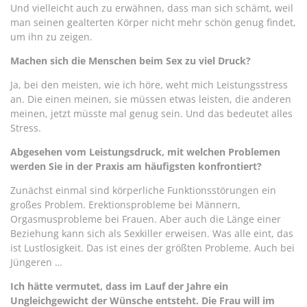
Und vielleicht auch zu erwähnen, dass man sich schämt, weil
man seinen gealterten Körper nicht mehr schön genug findet,
um ihn zu zeigen.
Machen sich die Menschen beim Sex zu viel Druck?
Ja, bei den meisten, wie ich höre, weht mich Leistungsstress
an. Die einen meinen, sie müssen etwas leisten, die anderen
meinen, jetzt müsste mal genug sein. Und das bedeutet alles
Stress.
Abgesehen vom Leistungsdruck, mit welchen Problemen
werden Sie in der Praxis am häufigsten konfrontiert?
Zunächst einmal sind körperliche Funktionsstörungen ein
großes Problem. Erektionsprobleme bei Männern,
Orgasmusprobleme bei Frauen. Aber auch die Länge einer
Beziehung kann sich als Sexkiller erweisen. Was alle eint, das
ist Lustlosigkeit. Das ist eines der größten Probleme. Auch bei
Jüngeren …
Ich hätte vermutet, dass im Lauf der Jahre ein
Ungleichgewicht der Wünsche entsteht. Die Frau will im