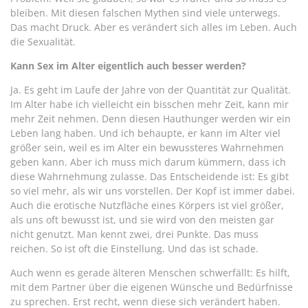
bleiben. Mit diesen falschen Mythen sind viele unterwegs.
Das macht Druck. Aber es verändert sich alles im Leben. Auch
die Sexualität.
Kann Sex im Alter eigentlich auch besser werden?
Ja. Es geht im Laufe der Jahre von der Quantität zur Qualität.
Im Alter habe ich vielleicht ein bisschen mehr Zeit, kann mir
mehr Zeit nehmen. Denn diesen Hauthunger werden wir ein
Leben lang haben. Und ich behaupte, er kann im Alter viel
größer sein, weil es im Alter ein bewussteres Wahrnehmen
geben kann. Aber ich muss mich darum kümmern, dass ich
diese Wahrnehmung zulasse. Das Entscheidende ist: Es gibt
so viel mehr, als wir uns vorstellen. Der Kopf ist immer dabei.
Auch die erotische Nutzfläche eines Körpers ist viel größer,
als uns oft bewusst ist, und sie wird von den meisten gar
nicht genutzt. Man kennt zwei, drei Punkte. Das muss
reichen. So ist oft die Einstellung. Und das ist schade.
Auch wenn es gerade älteren Menschen schwerfällt: Es hilft,
mit dem Partner über die eigenen Wünsche und Bedürfnisse
zu sprechen. Erst recht, wenn diese sich verändert haben.