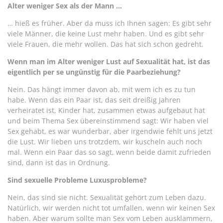
Alter weniger Sex als der Mann …
… hieß es früher. Aber da muss ich Ihnen sagen: Es gibt sehr
viele Männer, die keine Lust mehr haben. Und es gibt sehr
viele Frauen, die mehr wollen. Das hat sich schon gedreht.
Wenn man im Alter weniger Lust auf Sexualität hat, ist das
eigentlich per se ungünstig für die Paarbeziehung?
Nein. Das hängt immer davon ab, mit wem ich es zu tun
habe. Wenn das ein Paar ist, das seit dreißig Jahren
verheiratet ist, Kinder hat, zusammen etwas aufgebaut hat
und beim Thema Sex übereinstimmend sagt: Wir haben viel
Sex gehabt, es war wunderbar, aber irgendwie fehlt uns jetzt
die Lust. Wir lieben uns trotzdem, wir kuscheln auch noch
mal. Wenn ein Paar das so sagt, wenn beide damit zufrieden
sind, dann ist das in Ordnung.
Sind sexuelle Probleme Luxusprobleme?
Nein, das sind sie nicht. Sexualität gehört zum Leben dazu.
Natürlich, wir werden nicht tot umfallen, wenn wir keinen Sex
haben. Aber warum sollte man Sex vom Leben ausklammern,