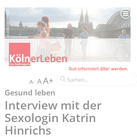
A+
A
A-
Gesund leben
Interview mit der
Sexologin Katrin
Hinrichs