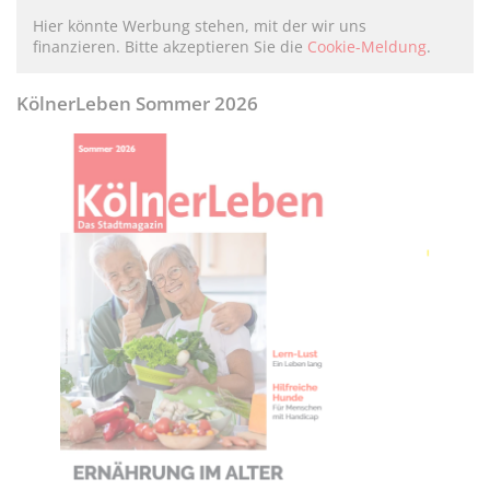
Hier könnte Werbung stehen, mit der wir uns
finanzieren. Bitte akzeptieren Sie die
Cookie-Meldung
.
KölnerLeben Sommer 2026