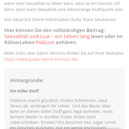
wenn man Sexualität so leben kann, dass es ein Genuss ist?
Denn dann kann Sexualität eine lebenslange Kraftquelle sein.
Das Gespräch führte KölnerLeben Autor Franz Neuhäuser.
Hier können Sie den vollständigen Beitrag:
Sexualität und Lust – ein Leben lang
lesen oder im
KölnerLeben-
Podcast
anhören.
Mehr Infos über Katrin Hinrichs finden Sie auf ihrer Webseite
https://www.praxis-katrin-hinrichs.de/
Hintergründe:
Ein toller Stoff
Oxytocin macht glücklich, lindert Schmerzen, baut
Stress ab, verlängert Ihr Leben. Und das Beste: Man
kann an diesen tollen Stoff ganz legal kommen, muss
keinem Dealer in dunklen Ecken dickes Geld
rüberschieben. Erraten? Ein bisschen Sex, sogar schon
ein bisschen Kuscheln, nur ein wenig Jeschnüsels …