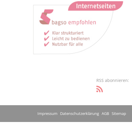
RSS abonnieren:
Impressum
Datenschutzerklärung
AGB
Sitemap