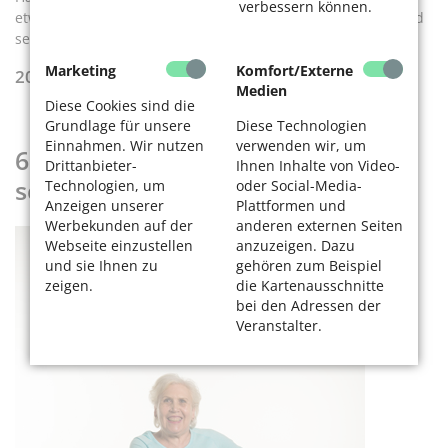
verbessern können.
etwas nach vorne und ziehenIhre Fußspitzen nach oben und
senken sie wieder ab.
Marketing
Komfort/Externe
20–30 Wiederholungen
Medien
Diese Cookies sind die
Grundlage für unsere
Diese Technologien
Einnahmen. Wir nutzen
verwenden wir, um
6. Festigt die Körpermitte und
Drittanbieter-
Ihnen Inhalte von Video-
schult die Aufmerksamkeit
Technologien, um
oder Social-Media-
Anzeigen unserer
Plattformen und
Werbekunden auf der
anderen externen Seiten
Webseite einzustellen
anzuzeigen. Dazu
und sie Ihnen zu
gehören zum Beispiel
zeigen.
die Kartenausschnitte
bei den Adressen der
Veranstalter.