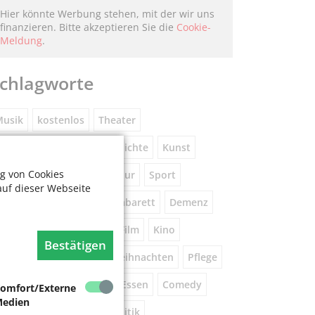
Hier könnte Werbung stehen, mit der wir uns
finanzieren. Bitte akzeptieren Sie die
Cookie-
Meldung
.
chlagworte
usik
kostenlos
Theater
eniorennetzwerk
Geschichte
Kunst
g von Cookies
Museum
Natur
Literatur
Sport
auf dieser Webseite
ührung
Gespräche
Kabarett
Demenz
Wandern
Brauchtum
Film
Kino
Bestätigen
orsorge
Beratung
Weihnachten
Pflege
este
Tanz
Vortrag
Essen
Comedy
omfort/Externe
edien
igital
Gesundheit
Politik