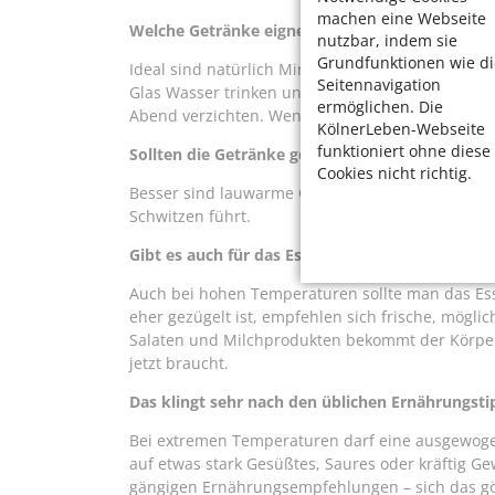
machen eine Webseite
Welche Getränke eignen sich besonders gut?
nutzbar, indem sie
Grundfunktionen wie di
Ideal sind natürlich Mineralwasser, aber auch Te
Seitennavigation
Glas Wasser trinken und Alkohol in großen Men
ermöglichen. Die
Abend verzichten. Wenn er vorher genug Gesund
KölnerLeben-Webseite
funktioniert ohne diese
Sollten die Getränke gekühlt sein?
Cookies nicht richtig.
Besser sind lauwarme Getränke. Auf kalte reagie
Schwitzen führt.
Gibt es auch für das Essen bei warmem Wetter 
Auch bei hohen Temperaturen sollte man das Ess
eher gezügelt ist, empfehlen sich frische, mögli
Salaten und Milchprodukten bekommt der Körper
jetzt braucht.
Das klingt sehr nach den üblichen Ernährungsti
Bei extremen Temperaturen darf eine ausgewoge
auf etwas stark Gesüßtes, Saures oder kräftig Gew
gängigen Ernährungsempfehlungen – sich das gö