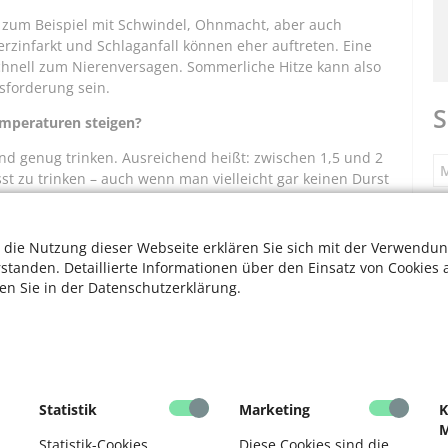
t zum Beispiel mit Schwindel, Ohnmacht, aber auch
zinfarkt und Schlaganfall können eher auftreten. Eine
chnell zum Nierenversagen. Sommerliche Hitze kann also
sforderung sein.
S
mperaturen steigen?
und genug trinken. Ausreichend heißt: zwischen 1,5 und 2
M
st zu trinken – auch wenn man vielleicht gar keinen Durst
ein Trinkprotokoll zur Selbstkontrolle zu führen.
S
 die Nutzung dieser Webseite erklären Sie sich mit der Verwendun
ideo "Drinke"!
rstanden. Detaillierte Informationen über den Einsatz von Cookies 
ten Sie in der Datenschutzerklärung.
F
Sie die
Cookie-Meldung
, um das Laden von
V
plan für Menschen im Alter" das Lied „Drinke“ – auf
F
Statistik
Marketing
K
sich vor sommerlicher Hitze schützen kann. Quelle: Klabes
M
D
Statistik-Cookies
Diese Cookies sind die