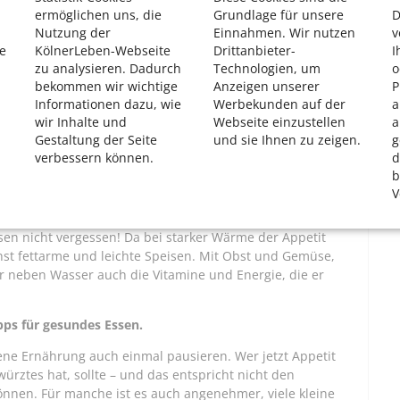
ermöglichen uns, die
Grundlage für unsere
D
Nutzung der
Einnahmen. Wir nutzen
v
e
KölnerLeben-Webseite
Drittanbieter-
I
es oder Saftschorlen. Zu jeder Tasse Kaffee sollte man ein
zu analysieren. Dadurch
Technologien, um
o
gen meiden. Trotzdem muss niemand auf sein Kölsch am
bekommen wir wichtige
Anzeigen unserer
P
es getrunken hat.
Informationen dazu, wie
Werbekunden auf der
a
wir Inhalte und
Webseite einzustellen
a
Gestaltung der Seite
und sie Ihnen zu zeigen.
g
rt der Körper mit zusätzlicher Wärmeproduktion, die zum
verbessern können.
d
b
V
Regeln?
en nicht vergessen! Da bei starker Wärme der Appetit
chst fettarme und leichte Speisen. Mit Obst und Gemüse,
 neben Wasser auch die Vitamine und Energie, die er
pps für gesundes Essen.
ne Ernährung auch einmal pausieren. Wer jetzt Appetit
ürztes hat, sollte – und das entspricht nicht den
nnen. Für manche ist es auch angenehmer, viele kleine