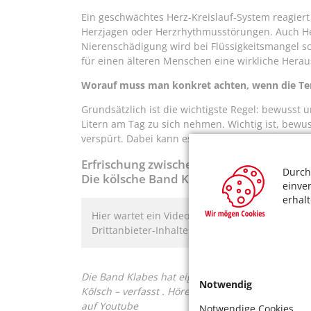
Ein geschwächtes Herz-Kreislauf-System reagier
Herzjagen oder Herzrhythmusstörungen. Auch Her
Nierenschädigung wird bei Flüssigkeitsmangel s
für einen älteren Menschen eine wirkliche Herau
Worauf muss man konkret achten, wenn die Te
Grundsätzlich ist die wichtigste Regel: bewusst 
Litern am Tag zu sich nehmen. Wichtig ist, bewus
verspürt. Dabei kann es helfen, einige Tage lang 
Erfrischung zwischendurch:
Durch
Die kölsche Band Klabes mit dem Musikv
einve
erhal
Hier wartet ein Video auf Sie. Bitte bestätigen 
Drittanbieter-Inhalten zu ermöglichen.
Die Band Klabes hat eigens für den "Hitzeaktions
Notwendig
Kölsch – verfasst . Hören Sie mal rein, wie man 
auf Youtube
Notwendige Cookies