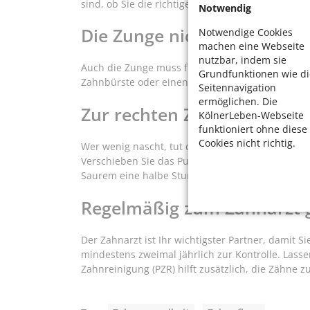
sind, ob Sie die richtigen Bürsten benutzen: Frag
Notwendig
Die Zunge nicht vergessen
Notwendige Cookies
machen eine Webseite
nutzbar, indem sie
Auch die Zunge muss für eine gute Mundhygiene
Grundfunktionen wie di
Zahnbürste oder einen speziellen Zungenreinige
Seitennavigation
ermöglichen. Die
Zur rechten Zeit putzen
KölnerLeben-Webseite
funktioniert ohne diese
Cookies nicht richtig.
Wer wenig nascht, tut dem ganzen Körper Gutes. 
Verschieben Sie das Putzen. Denn der Zahnschme
Saurem eine halbe Stunde mit dem Zähneputzen z
Regelmäßig zum Zahnarzt 
Der Zahnarzt ist Ihr wichtigster Partner, damit S
mindestens zweimal jährlich zur Kontrolle. Lasse
Zahnreinigung (PZR) hilft zusätzlich, die Zähne z