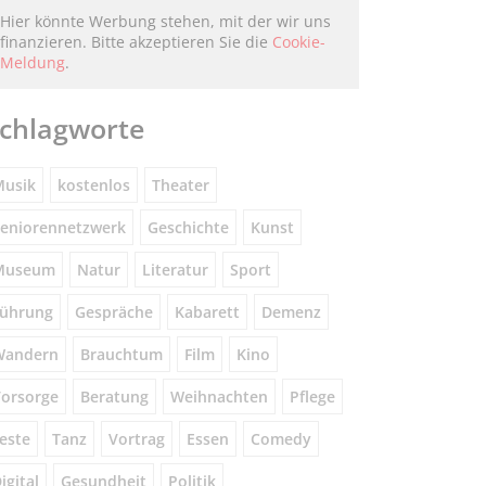
Hier könnte Werbung stehen, mit der wir uns
finanzieren. Bitte akzeptieren Sie die
Cookie-
Meldung
.
chlagworte
usik
kostenlos
Theater
eniorennetzwerk
Geschichte
Kunst
Museum
Natur
Literatur
Sport
ührung
Gespräche
Kabarett
Demenz
Wandern
Brauchtum
Film
Kino
orsorge
Beratung
Weihnachten
Pflege
este
Tanz
Vortrag
Essen
Comedy
igital
Gesundheit
Politik