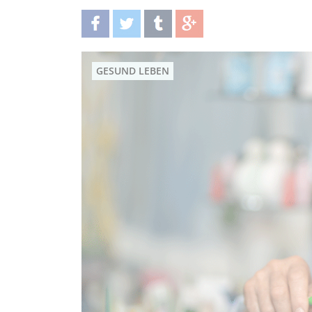
teilen
twittern
teilen
teilen
GESUND LEBEN