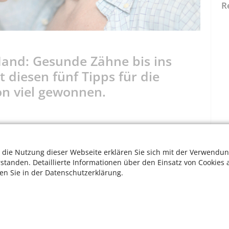
R
 Hand: Gesunde Zähne bis ins
t diesen fünf Tipps für die
on viel gewonnen.
zt, hält seine Zähne gesund und frei von Karies. Dabei
 die Nutzung dieser Webseite erklären Sie sich mit der Verwendun
lharten Borsten benutzen. FluoridhaltigeZahnpasta stärkt
rstanden. Detaillierte Informationen über den Einsatz von Cookies 
g auch: immer vom Zahnfleisch zu den Zähnen putzen.
ten Sie in der Datenschutzerklärung.
ume reinigen
ers schnell. Sie begünstigen Karies und Parodontitis. Mit
angen Sie in die Zwischenräume. Wenn Sie nicht sicher
W