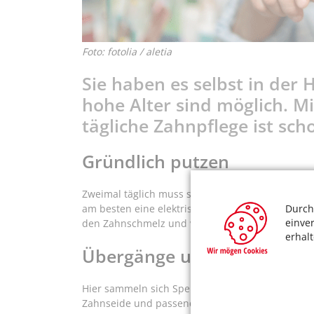
Foto: fotolia / aletia
Sie haben es selbst in der
hohe Alter sind möglich. Mi
tägliche Zahnpflege ist sch
Gründlich putzen
Zweimal täglich muss sein: Nur wer gründlich put
Durch
am besten eine elektrische Zahnbürste mit mitte
einve
den Zahnschmelz und verhindert Karies. Wichti
erhal
Übergänge und Zwischenrä
Hier sammeln sich Speisereste und Beläge besond
Zahnseide und passenden Interdentalbürsten gel