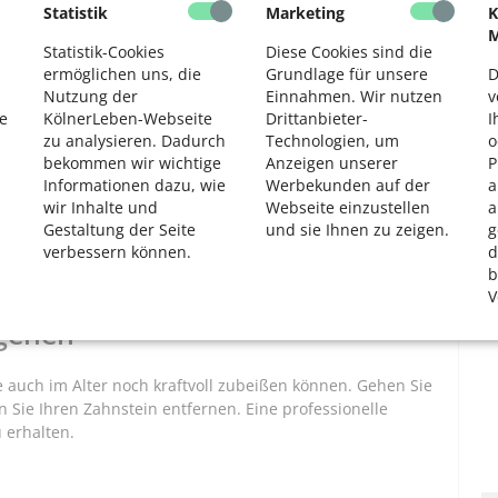
en Sie Ihren Zahnarzt.
Statistik
Marketing
K
2
M
Statistik-Cookies
Diese Cookies sind die
ermöglichen uns, die
Grundlage für unsere
D
Nutzung der
Einnahmen. Wir nutzen
v
 gesäubert werden. Nutzen Sie entweder eine weiche
e
KölnerLeben-Webseite
Drittanbieter-
I
r aus dem Drogeriemarkt, um Beläge zu entfernen.
zu analysieren. Dadurch
Technologien, um
o
bekommen wir wichtige
Anzeigen unserer
P
Informationen dazu, wie
Werbekunden auf der
a
wir Inhalte und
Webseite einzustellen
a
Gestaltung der Seite
und sie Ihnen zu zeigen.
g
Wenn es aber doch mal die Schokolade sein muss, gilt:
verbessern können.
d
lz wird für eine kurze Zeit weicher. Nach Süßem oder
b
u warten, beugt Karies vor.
V
gehen
ie auch im Alter noch kraftvoll zubeißen können. Gehen Sie
n Sie Ihren Zahnstein entfernen. Eine professionelle
u erhalten.