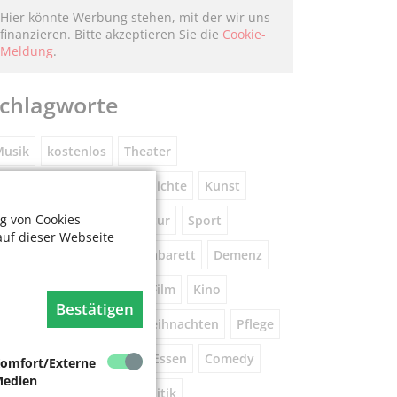
Hier könnte Werbung stehen, mit der wir uns
finanzieren. Bitte akzeptieren Sie die
Cookie-
Meldung
.
chlagworte
usik
kostenlos
Theater
eniorennetzwerk
Geschichte
Kunst
g von Cookies
Museum
Natur
Literatur
Sport
auf dieser Webseite
ührung
Gespräche
Kabarett
Demenz
Wandern
Brauchtum
Film
Kino
Bestätigen
orsorge
Beratung
Weihnachten
Pflege
este
Tanz
Vortrag
Essen
Comedy
omfort/Externe
edien
igital
Gesundheit
Politik