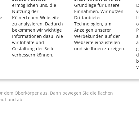
ermöglichen uns, die
Grundlage für unsere
D
Nutzung der
Einnahmen. Wir nutzen
v
e
KölnerLeben-Webseite
Drittanbieter-
I
zu analysieren. Dadurch
Technologien, um
o
bekommen wir wichtige
Anzeigen unserer
P
Informationen dazu, wie
Werbekunden auf der
a
wir Inhalte und
Webseite einzustellen
a
Gestaltung der Seite
und sie Ihnen zu zeigen.
g
verbessern können.
d
b
V
vor dem Oberkörper aus. Dann bewegen Sie die flachen
auf und ab.