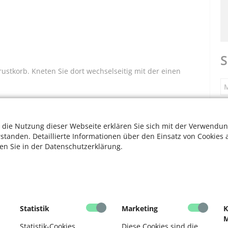
S
ustkorb. Kneten Sie dort wechselseitig mit der einen
M
S
 die Nutzung dieser Webseite erklären Sie sich mit der Verwendun
rstanden. Detaillierte Informationen über den Einsatz von Cookies 
ten Sie in der Datenschutzerklärung.
F
V
F
Statistik
Marketing
K
M
D
Statistik-Cookies
Diese Cookies sind die