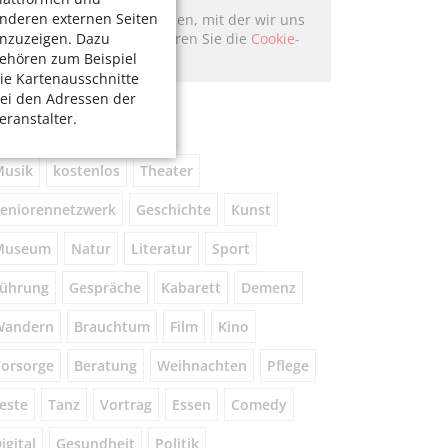
nderen externen Seiten
Hier könnte Werbung stehen, mit der wir uns
nzuzeigen. Dazu
finanzieren. Bitte akzeptieren Sie die
Cookie-
Meldung
.
ehören zum Beispiel
ie Kartenausschnitte
ei den Adressen der
chlagworte
eranstalter.
usik
kostenlos
Theater
eniorennetzwerk
Geschichte
Kunst
Museum
Natur
Literatur
Sport
ührung
Gespräche
Kabarett
Demenz
Wandern
Brauchtum
Film
Kino
orsorge
Beratung
Weihnachten
Pflege
este
Tanz
Vortrag
Essen
Comedy
igital
Gesundheit
Politik