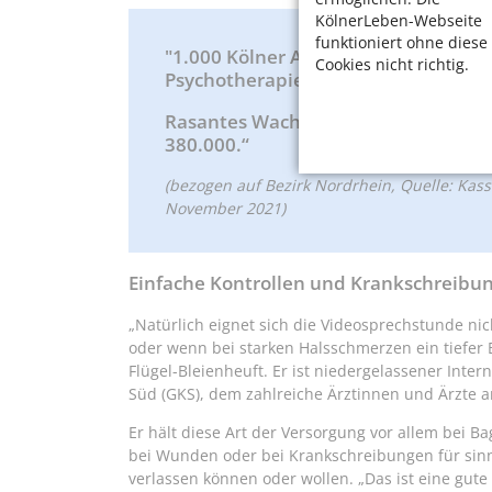
KölnerLeben-Webseite
funktioniert ohne diese
"1.000 Kölner Arztpraxen bieten Te
Cookies nicht richtig.
Psychotherapie-Praxen.
Rasantes Wachstum: waren es 2019 er
380.000.“
(bezogen auf Bezirk Nordrhein, Quelle: Kas
November 2021)
Einfache Kontrollen und Krankschreibu
„Natürlich eignet sich die Videosprechstunde ni
oder wenn bei starken Halsschmerzen ein tiefer Bl
Flügel-Bleienheuft. Er ist niedergelassener Inte
Süd (GKS), dem zahlreiche Ärztinnen und Ärzte a
Er hält diese Art der Versorgung vor allem bei Ba
bei Wunden oder bei Krankschreibungen für sinnv
verlassen können oder wollen. „Das ist eine gute 