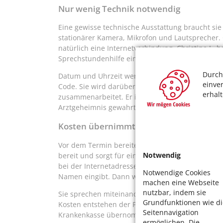
Nur wenig Technik notwendig
Eine gewisse technische Ausstattung braucht sie
stationärer Kamera, Mikrofon und Lautsprecher.
natürlich eine Internetverbindung. Christine L. 
Sprechstundenhilfe einen Termin.
Durch
Datum und Uhrzeit werden ihr mitgeteilt, und gle
einve
Code. Sie wird darüber aufgeklärt, dass die Adre
erhal
zusammenarbeitet. Er ist zertifiziert und gewähr
Arztgeheimnis gewahrt.
Kosten übernimmt die Krankenkasse
Vor dem Termin bereitet sich die Patientin auf de
Notwendig
bereit und sorgt für eine ruhige Umgebung. Ein 
bei der Internetadresse mit dem Code an. Am Han
Notwendige Cookies
Namen eingibt. Dann wartet sie im „Online-Warte
machen eine Webseite
nutzbar, indem sie
Sie sprechen miteinander, Christine L. zeigt ihr
Grundfunktionen wie di
Kosten entstehen der Patientin nicht, die Video
Seitennavigation
Krankenkasse übernommen.
ermöglichen. Die