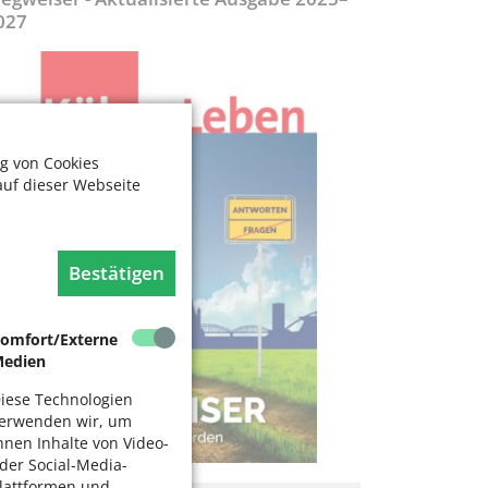
027
g von Cookies
auf dieser Webseite
Bestätigen
omfort/Externe
edien
iese Technologien
erwenden wir, um
hnen Inhalte von Video-
der Social-Media-
lattformen und