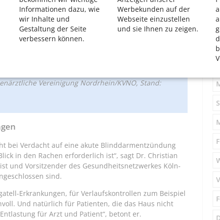
Informationen dazu, wie
Werbekunden auf der
a
wir Inhalte und
Webseite einzustellen
a
lesprechstunden. Darunter sind rund 750
Gestaltung der Seite
und sie Ihnen zu zeigen.
g
verbessern können.
d
b
st 500 digitale Visiten, sind es 2021 schon
S
V
senärztliche Vereinigung Nordrhein/KVNO, Stand:
M
S
ngen
F
cht bei Verdacht auf eine akute Blinddarmentzündung
ick in den Rachen erforderlich ist“, sagt Dr. Christian
rnist und Vorsitzender des Gesundheitsnetzwerkes Köln-
ngeschlossen sind.
V
gatell-Erkrankungen, für Verlaufskontrollen zum Beispiel
F
oll. Und natürlich für Patienten, die das Haus nicht
Entlastung für Arzt und Patient“, betont er.
D