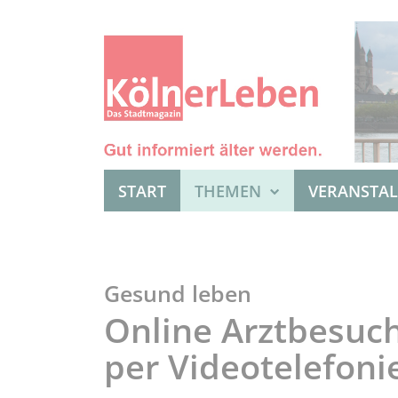
START
THEMEN
VERANSTA
Gesund leben
Online Arztbesuc
per Videotelefoni