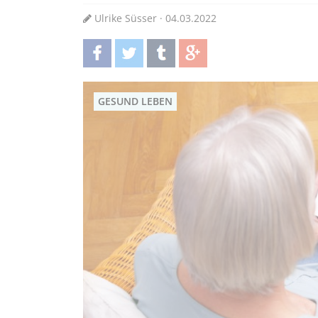
Ulrike Süsser · 04.03.2022
teilen
twittern
teilen
teilen
GESUND LEBEN