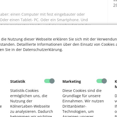
2
 aber: einen Computer mit fest eingebauter oder
 Oder einen Tablet- PC. Oder ein Smartphone. Und
hat ein geeignetes Handy, und sie verabredet mit der
 die Nutzung dieser Webseite erklären Sie sich mit der Verwendun
ichzeitig erhält sie eine Internetadresse sowie einen
rstanden. Detaillierte Informationen über den Einsatz von Cookies 
sse zu einem Internetanbieter gehört, mit dem die Praxis
ten Sie in der Datenschutzerklärung.
leistet einen sicheren Datenschutz. So wird das
n virtuellen Arztbesuch vor, sie legt ihr Smartphone
Statistik
Marketing
K
paar Minuten vor der vereinbarten Uhrzeit meldet sie sich
M
dy-Bildschirm erscheint ein Formular, in das sie ihren
Statistik-Cookies
Diese Cookies sind die
zimmer“, bis ihre Ärztin zu hören und zu sehen ist.
ermöglichen uns, die
Grundlage für unsere
D
Nutzung der
Einnahmen. Wir nutzen
v
e Wunde. Nach zehn Minuten ist die Sitzung vorüber.
e
KölnerLeben-Webseite
Drittanbieter-
I
sprechstunden werden bei gesetzlich Versicherten von der
zu analysieren. Dadurch
Technologien, um
o
bekommen wir wichtige
Anzeigen unserer
P