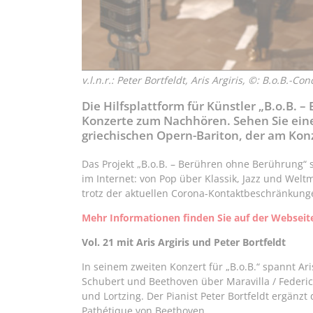
v.l.n.r.: Peter Bortfeldt, Aris Argiris, ©: B.o.B.-Co
Die Hilfsplattform für Künstler „B.o.B. 
Konzerte zum Nachhören. Sehen Sie ei
griechischen Opern-Bariton, der am Konz
Das Projekt „B.o.B. – Berühren ohne Berührung
im Internet: von Pop über Klassik, Jazz und Welt
trotz der aktuellen Corona-Kontaktbeschränkunge
Mehr Informationen finden Sie auf der Webseit
Vol. 21 mit Aris Argiris und Peter Bortfeldt
In seinem zweiten Konzert für „B.o.B.“ spannt Ari
Schubert und Beethoven über Maravilla / Federi
und Lortzing. Der Pianist Peter Bortfeldt ergän
Pathétique von Beethoven.