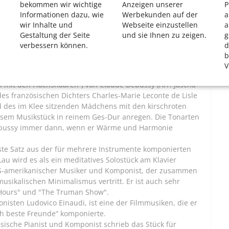
stücken - Klassik trifft Filmmusik
bekommen wir wichtige
Anzeigen unserer
P
Informationen dazu, wie
Werbekunden auf der
a
omponisten Ramin Djawadi (Arr. Nikolaï Clavier) ist die
wir Inhalte und
Webseite einzustellen
a
en Filmreihe.
Gestaltung der Seite
und sie Ihnen zu zeigen.
g
ergamasque“ vom französischen Komponisten Claude
verbessern können.
d
n Filmen Verwendung fand.
b
oundtrack vom US-amerikanischen Dirigenten und
V
n mit den Flachshaaren“) von Claude Debussy (Arr. Jascha
es französischen Dichters Charles-Marie Leconte de Lisle
ld des im Klee sitzenden Mädchens mit den kirschroten
sem Musikstück in reinem Ges-Dur anregen. Die Tonarten
ebussy immer dann, wenn er Wärme und Harmonie
rste Satz aus der für mehrere Instrumente komponierten
 Lau wird es als ein meditatives Solostück am Klavier
r US-amerikanischer Musiker und Komponist, der zusammen
usikalischen Minimalismus vertritt. Er ist auch sehr
e Hours" und "The Truman Show".
isten Ludovico Einaudi, ist eine der Filmmusiken, die er
ch beste Freunde“ komponierte.
sische Pianist und Komponist schrieb das Stück für