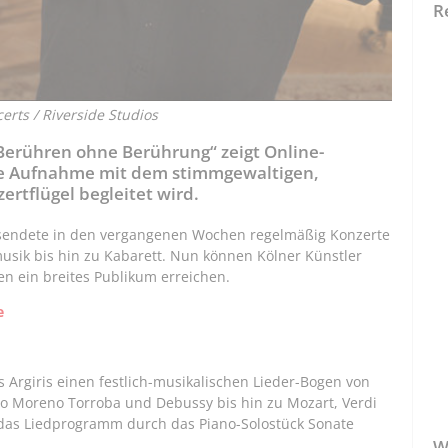
R
ncerts / Riverside Studios
– Berühren ohne Berührung“ zeigt Online-
ne Aufnahme mit dem stimmgewaltigen,
ertflügel begleitet wird.
“ sendete in den vergangenen Wochen regelmäßig Konzerte
musik bis hin zu Kabarett. Nun können Kölner Künstler
n ein breites Publikum erreichen.
e
s Argiris einen festlich-musikalischen Lieder-Bogen von
co Moreno Torroba und Debussy bis hin zu Mozart, Verdi
zt das Liedprogramm durch das Piano-Solostück Sonate
W