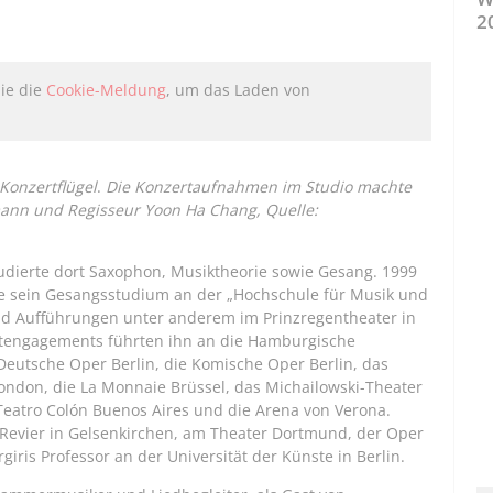
2
Sie die
Cookie-Meldung
, um das Laden von
 Konzertflügel
.
Die Konzertaufnahmen im Studio machte
ann und Regisseur Yoon Ha Chang, Quelle:
dierte dort Saxophon, Musiktheorie sowie Gesang. 1999
zte sein Gesangsstudium an der „Hochschule für Musik und
und Aufführungen unter anderem im Prinzregentheater in
tengagements führten ihn an die Hamburgische
 Deutsche Oper Berlin, die Komische Oper Berlin, das
London, die La Monnaie Brüssel, das Michailowski-Theater
 Teatro Colón Buenos Aires und die Arena von Verona.
Revier in Gelsenkirchen, am Theater Dortmund, der Oper
giris Professor an der Universität der Künste in Berlin.