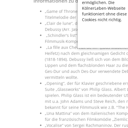
Informationen zu den aufgeführten Musik
ermöglichen. Die
KölnerLeben-Webseite
„Game of Thrones“ vom deutsch-iranischen K
funktioniert ohne diese
Titelmelodie der erfolgreichen gleichnamig
Cookies nicht richtig.
„Clair de lune“, der 3. Satz der „Suite b
Debussy (Arr. Jascha Heifetz), die in viele
„Schindler's list“ den emotionalen Film-S
Filmmusik-Komponisten John Williams.
„La fille aux Cheveux de lin“ („Das Mädche
Heifetz) nach dem gleichnamigen Gedicht d
(1818-1894). Debussy ließ sich von dem Bi
Lippen und dem flachsblonden Haar zu die
Ges-Dur und auch Des-Dur verwendete D
vermitteln wollte.
„Opening“, der für Klavier geschriebene e
Suite „Glassworks“ von Philip Glass. Albert
spielen. Philip Glass ist ein bedeutende
mit u.a. John Adams und Steve Reich, den m
bekannt für seine Filmmusik wie z.B. "Th
„Una Mattina“ von dem italienischen Kompon
für die französischen Filmkomödie „Ziemli
„Vocalise“ von Sergei Rachmaninov. Der rus