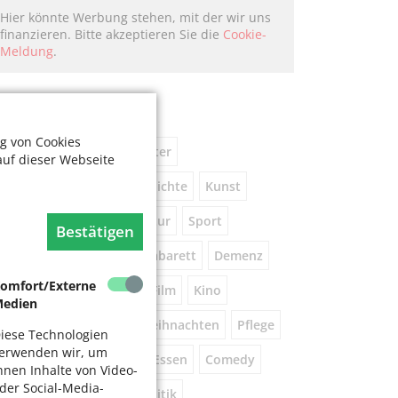
Hier könnte Werbung stehen, mit der wir uns
finanzieren. Bitte akzeptieren Sie die
Cookie-
Meldung
.
chlagworte
g von Cookies
usik
kostenlos
Theater
auf dieser Webseite
eniorennetzwerk
Geschichte
Kunst
Museum
Natur
Literatur
Sport
Bestätigen
ührung
Gespräche
Kabarett
Demenz
omfort/Externe
Wandern
Brauchtum
Film
Kino
edien
orsorge
Beratung
Weihnachten
Pflege
iese Technologien
erwenden wir, um
este
Tanz
Vortrag
Essen
Comedy
hnen Inhalte von Video-
der Social-Media-
igital
Gesundheit
Politik