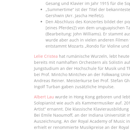
Gesang und Klavier im Jahr 1915 für die S
„Summertime“ ist der Titel der bekanntest
Gershwin (Arr. Jascha Heifetz).
Den Abschluss des Konzertes bildet der po
[eines Pferdes]‘) von dem uruguayischen 
(Bearbeitung: John Williams). Er stammt a
wurde aber auch in vielen anderen Filmen 
entstammt Mozarts „Rondo für Violine und O
Lelie Cristea
hat rumänische Wurzeln, lebt heute 
bereits mit namhaften Orchestern als Solistin 
Jungstudium an der Hochschule für Musik und The
bei Prof. Mintcho Mintchev an der Folkwang Univ
Andreas Reiner. Meisterkurse bei Prof. Stefan Gh
Ingolf Turban gaben zusätzliche Impulse.
Albert Lau
wurde in Hong Kong geboren und lebt se
Solopianist wie auch als Kammermusiker auf. 2
Artist“ ernannt. Die klassische Klavierausbildu
Bei Emile Naoumoff, an der Indiana Universität i
Auszeichnung. An der Royal Academy of Music in
erhielt er renommierte Musikpreise an der Royal