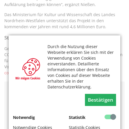
Aufklärung beitragen können“, ergänzt Nießen.
Das Ministerium für Kultur und Wissenschaft des Landes
Nordrhein-Westfalen unterstützt das Projekt in den
kommenden vier Jahren mit rund 4,6 Millionen Euro.
Studien-Teilnehmende gesucht
Durch die Nutzung dieser
Genesene, die sich für eine Teilnahme an der der „Beyond
Webseite erklären Sie sich mit der
COVID-19“-Studie an der Uniklinik Köln interessieren, können
Verwendung von Cookies
für nähere Informationen einen Termin zur ambulanten
einverstanden. Detaillierte
Vorstellung vereinbaren – per E-Mail an
im1-beyond-
Informationen über den Einsatz
covid@uk-koeln.de
.
von Cookies auf dieser Webseite
erhalten Sie in der
Datenschutzerklärung.
Weitere Informationen:
https://uk-koeln.de/beyond-
covid
Bestätigen
Das könnte Sie auch interessieren:
Notwendig
Statistik
Corona: alle Informationen rund um die kostenlosen
Bürgertests
Notwendige Cookies
Statistik-Cookies