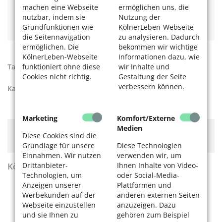
Corona: aktuelle Informationen rund ums Impfen
machen eine Webseite
ermöglichen uns, die
Neuartige Therapie für Menschen, die an Covid-19
nutzbar, indem sie
Nutzung der
erkrankt sind
Grundfunktionen wie
KölnerLeben-Webseite
die Seitennavigation
zu analysieren. Dadurch
ermöglichen. Die
bekommen wir wichtige
KölnerLeben-Webseite
Informationen dazu, wie
funktioniert ohne diese
wir Inhalte und
Tags:
Covid-19-Therapie
Cookies nicht richtig.
Gestaltung der Seite
verbessern können.
Kategorien:
Aktuelles + Hilfe
Marketing
Komfort/Externe
Medien
Hier könnte Werbung stehen, mit der wir uns
Diese Cookies sind die
finanzieren. Bitte akzeptieren Sie die
Cookie-Meldung
.
Grundlage für unsere
Diese Technologien
Einnahmen. Wir nutzen
verwenden wir, um
Drittanbieter-
Ihnen Inhalte von Video-
KölnerLeben Sommer 2026
Technologien, um
oder Social-Media-
Anzeigen unserer
Plattformen und
Werbekunden auf der
anderen externen Seiten
Webseite einzustellen
anzuzeigen. Dazu
und sie Ihnen zu
gehören zum Beispiel