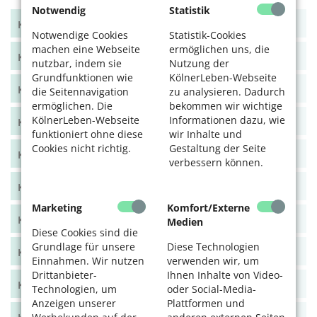
Notwendig
Statistik
KölnerLeben Winter 2025
Notwendige Cookies
Statistik-Cookies
machen eine Webseite
ermöglichen uns, die
KölnerLeben Sommer 2025
nutzbar, indem sie
Nutzung der
Grundfunktionen wie
KölnerLeben-Webseite
KölnerLeben Frühjahr 2025
die Seitennavigation
zu analysieren. Dadurch
ermöglichen. Die
bekommen wir wichtige
KölnerLeben-Webseite
Informationen dazu, wie
KölnerLeben Winter 2024/25
funktioniert ohne diese
wir Inhalte und
Cookies nicht richtig.
Gestaltung der Seite
KölnerLeben Herbst 2024
verbessern können.
KölnerLeben Sommer 2024
Marketing
Komfort/Externe
KölnerLeben Frühjahr 2024
Medien
Diese Cookies sind die
Grundlage für unsere
Diese Technologien
KölnerLeben Dez/Jan/Feb 2023/24
Einnahmen. Wir nutzen
verwenden wir, um
Drittanbieter-
Ihnen Inhalte von Video-
KölnerLeben Okt/Nov 2023
Technologien, um
oder Social-Media-
Anzeigen unserer
Plattformen und