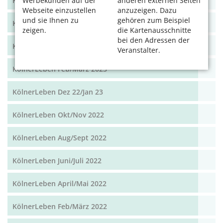
KölnerLeben Aug/Sept 2023
Werbekunden auf der
anderen externen Seiten
Webseite einzustellen
anzuzeigen. Dazu
und sie Ihnen zu
gehören zum Beispiel
KölnerLeben Juni/Juli 2023
zeigen.
die Kartenausschnitte
bei den Adressen der
KölnerLeben April/Mai 2023
Veranstalter.
KölnerLeben Feb/März 2023
KölnerLeben Dez 22/Jan 23
KölnerLeben Okt/Nov 2022
KölnerLeben Aug/Sept 2022
KölnerLeben Juni/Juli 2022
KölnerLeben April/Mai 2022
KölnerLeben Feb/März 2022