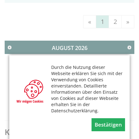
«
1
2
»
AUGUST
2026
MO
DI
MI
DO
FR
SA
SO
Durch die Nutzung dieser
1
2
Webseite erklären Sie sich mit der
3
4
5
6
7
8
9
Verwendung von Cookies
einverstanden. Detaillierte
10
11
12
13
14
15
16
Informationen über den Einsatz
17
18
19
20
21
22
23
von Cookies auf dieser Webseite
24
25
26
27
28
29
30
erhalten Sie in der
Datenschutzerklärung.
31
Bestätigen
KölnerLeben Archiv