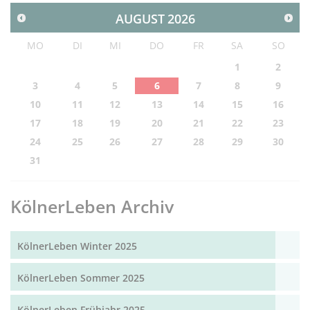
AUGUST
2026
MO
DI
MI
DO
FR
SA
SO
1
2
3
4
5
6
7
8
9
10
11
12
13
14
15
16
17
18
19
20
21
22
23
24
25
26
27
28
29
30
31
KölnerLeben Archiv
KölnerLeben Winter 2025
KölnerLeben Sommer 2025
KölnerLeben Frühjahr 2025