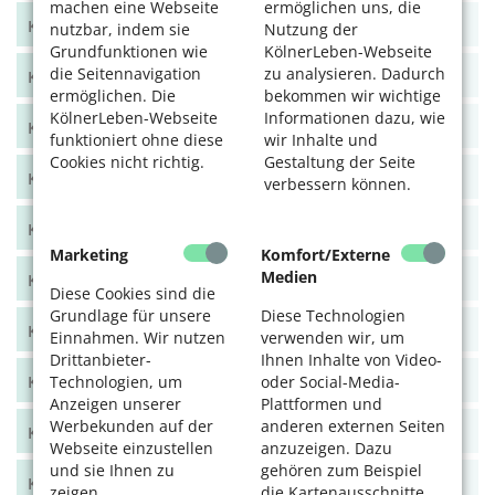
machen eine Webseite
ermöglichen uns, die
KölnerLeben Juni/Juli 2021
nutzbar, indem sie
Nutzung der
Grundfunktionen wie
KölnerLeben-Webseite
die Seitennavigation
zu analysieren. Dadurch
KölnerLeben April/Mai 2021
ermöglichen. Die
bekommen wir wichtige
KölnerLeben-Webseite
Informationen dazu, wie
KölnerLeben Feb/März 2021
funktioniert ohne diese
wir Inhalte und
Cookies nicht richtig.
Gestaltung der Seite
KölnerLeben Dez 20/Jan 21
verbessern können.
KölnerLeben Okt/Nov 2020
Marketing
Komfort/Externe
Medien
KölnerLeben Aug/Sept 2020
Diese Cookies sind die
Grundlage für unsere
Diese Technologien
KölnerLeben Juni/Juli 2020
Einnahmen. Wir nutzen
verwenden wir, um
Drittanbieter-
Ihnen Inhalte von Video-
Technologien, um
oder Social-Media-
KölnerLeben April/Mai 2020
Anzeigen unserer
Plattformen und
Werbekunden auf der
anderen externen Seiten
KölnerLeben Feb/März 2020
Webseite einzustellen
anzuzeigen. Dazu
und sie Ihnen zu
gehören zum Beispiel
KölnerLeben Dez 19/Jan 20
zeigen.
die Kartenausschnitte