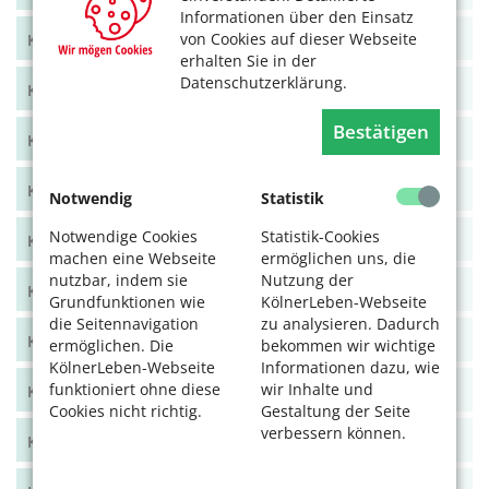
Informationen über den Einsatz
von Cookies auf dieser Webseite
KölnerLeben Juni/Juli 2021
erhalten Sie in der
Datenschutzerklärung.
KölnerLeben April/Mai 2021
Bestätigen
KölnerLeben Feb/März 2021
KölnerLeben Dez 20/Jan 21
Notwendig
Statistik
Notwendige Cookies
Statistik-Cookies
KölnerLeben Okt/Nov 2020
machen eine Webseite
ermöglichen uns, die
nutzbar, indem sie
Nutzung der
KölnerLeben Aug/Sept 2020
Grundfunktionen wie
KölnerLeben-Webseite
die Seitennavigation
zu analysieren. Dadurch
KölnerLeben Juni/Juli 2020
ermöglichen. Die
bekommen wir wichtige
KölnerLeben-Webseite
Informationen dazu, wie
funktioniert ohne diese
wir Inhalte und
KölnerLeben April/Mai 2020
Cookies nicht richtig.
Gestaltung der Seite
verbessern können.
KölnerLeben Feb/März 2020