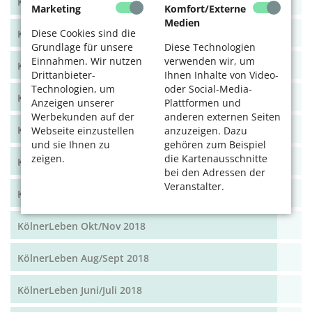
KölnerLeben Dez 19/Jan 20
Marketing
Komfort/Externe
Medien
Diese Cookies sind die
KölnerLeben Okt/Nov 19
Grundlage für unsere
Diese Technologien
Einnahmen. Wir nutzen
verwenden wir, um
KölnerLeben Aug/Sept 2019
Drittanbieter-
Ihnen Inhalte von Video-
Technologien, um
oder Social-Media-
KölnerLeben Juni/Juli 2019
Anzeigen unserer
Plattformen und
Werbekunden auf der
anderen externen Seiten
KölnerLeben April/Mai 2019
Webseite einzustellen
anzuzeigen. Dazu
und sie Ihnen zu
gehören zum Beispiel
zeigen.
die Kartenausschnitte
KölnerLeben Feb/März 2019
bei den Adressen der
Veranstalter.
KölnerLeben Dez 18/Jan 19
KölnerLeben Okt/Nov 2018
KölnerLeben Aug/Sept 2018
KölnerLeben Juni/Juli 2018