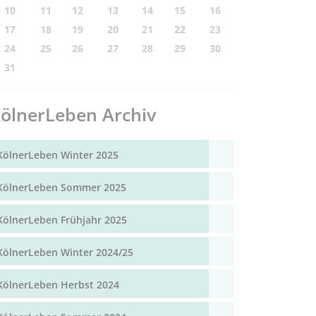
10
11
12
13
14
15
16
17
18
19
20
21
22
23
24
25
26
27
28
29
30
31
ölnerLeben Archiv
KölnerLeben Winter 2025
KölnerLeben Sommer 2025
KölnerLeben Frühjahr 2025
KölnerLeben Winter 2024/25
KölnerLeben Herbst 2024