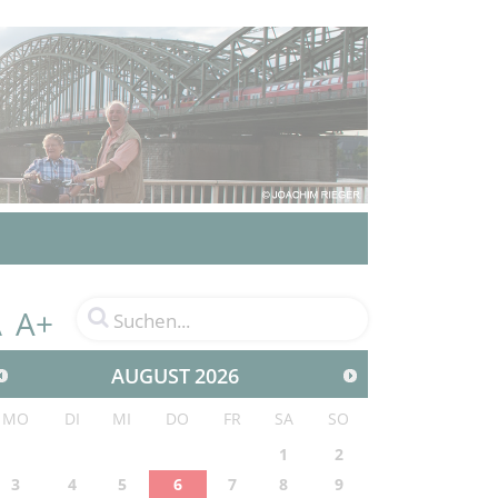
A+
A
AUGUST
2026
MO
DI
MI
DO
FR
SA
SO
1
2
3
4
5
6
7
8
9