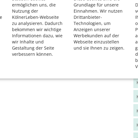
ermöglichen uns, die
Grundlage für unsere
D
Nutzung der
Einnahmen. Wir nutzen
v
e
KölnerLeben-Webseite
Drittanbieter-
I
zu analysieren. Dadurch
Technologien, um
o
bekommen wir wichtige
Anzeigen unserer
P
Informationen dazu, wie
Werbekunden auf der
a
wir Inhalte und
Webseite einzustellen
a
Gestaltung der Seite
und sie Ihnen zu zeigen.
g
verbessern können.
d
b
V