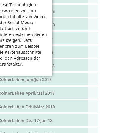
iese Technologien
erwenden wir, um
KölnerLeben April/Mai 2019
hnen Inhalte von Video-
der Social-Media-
KölnerLeben Feb/März 2019
lattformen und
nderen externen Seiten
KölnerLeben Dez 18/Jan 19
nzuzeigen. Dazu
ehören zum Beispiel
KölnerLeben Okt/Nov 2018
ie Kartenausschnitte
ei den Adressen der
eranstalter.
KölnerLeben Aug/Sept 2018
KölnerLeben Juni/Juli 2018
KölnerLeben April/Mai 2018
KölnerLeben Feb/März 2018
KölnerLeben Dez 17/Jan 18