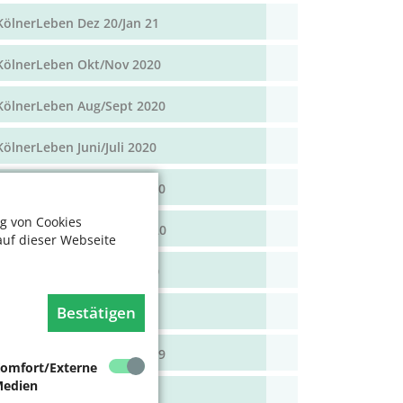
KölnerLeben Dez 20/Jan 21
KölnerLeben Okt/Nov 2020
KölnerLeben Aug/Sept 2020
KölnerLeben Juni/Juli 2020
KölnerLeben April/Mai 2020
g von Cookies
KölnerLeben Feb/März 2020
auf dieser Webseite
KölnerLeben Dez 19/Jan 20
Bestätigen
KölnerLeben Okt/Nov 19
KölnerLeben Aug/Sept 2019
omfort/Externe
edien
KölnerLeben Juni/Juli 2019