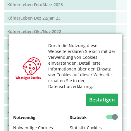
KölnerLeben Feb/März 2023
KölnerLeben Dez 22/Jan 23
KölnerLeben Okt/Nov 2022
KölnerLeben Aug/Sept 2022
Durch die Nutzung dieser
Webseite erklären Sie sich mit der
Verwendung von Cookies
KölnerLeben Juni/Juli 2022
einverstanden. Detaillierte
Informationen über den Einsatz
KölnerLeben April/Mai 2022
von Cookies auf dieser Webseite
erhalten Sie in der
KölnerLeben Feb/März 2022
Datenschutzerklärung.
KölnerLeben Dez 21/Jan 22
Bestätigen
KölnerLeben Okt/Nov 2021
Notwendig
Statistik
KölnerLeben Aug/Sept 2021
Notwendige Cookies
Statistik-Cookies