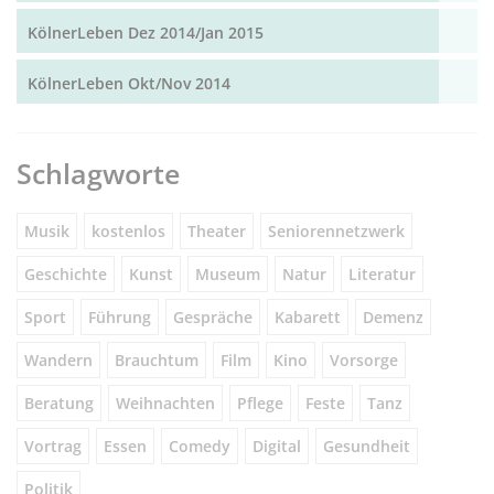
KölnerLeben Dez 2014/Jan 2015
KölnerLeben Okt/Nov 2014
Schlagworte
Musik
kostenlos
Theater
Seniorennetzwerk
Geschichte
Kunst
Museum
Natur
Literatur
Sport
Führung
Gespräche
Kabarett
Demenz
Wandern
Brauchtum
Film
Kino
Vorsorge
Beratung
Weihnachten
Pflege
Feste
Tanz
Vortrag
Essen
Comedy
Digital
Gesundheit
Politik