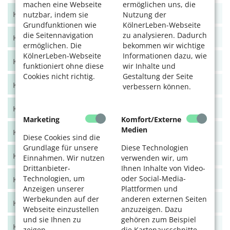
machen eine Webseite
ermöglichen uns, die
KölnerLeben Juni/Juli 2021
nutzbar, indem sie
Nutzung der
Grundfunktionen wie
KölnerLeben-Webseite
die Seitennavigation
zu analysieren. Dadurch
KölnerLeben April/Mai 2021
ermöglichen. Die
bekommen wir wichtige
KölnerLeben-Webseite
Informationen dazu, wie
KölnerLeben Feb/März 2021
funktioniert ohne diese
wir Inhalte und
Cookies nicht richtig.
Gestaltung der Seite
KölnerLeben Dez 20/Jan 21
verbessern können.
KölnerLeben Okt/Nov 2020
Marketing
Komfort/Externe
Medien
KölnerLeben Aug/Sept 2020
Diese Cookies sind die
Grundlage für unsere
Diese Technologien
KölnerLeben Juni/Juli 2020
Einnahmen. Wir nutzen
verwenden wir, um
Drittanbieter-
Ihnen Inhalte von Video-
Technologien, um
oder Social-Media-
KölnerLeben April/Mai 2020
Anzeigen unserer
Plattformen und
Werbekunden auf der
anderen externen Seiten
KölnerLeben Feb/März 2020
Webseite einzustellen
anzuzeigen. Dazu
und sie Ihnen zu
gehören zum Beispiel
KölnerLeben Dez 19/Jan 20
zeigen.
die Kartenausschnitte