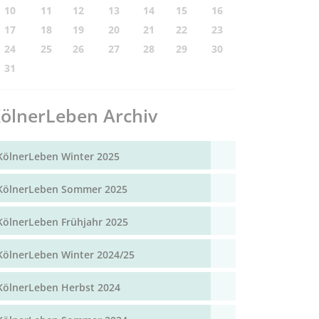
10
11
12
13
14
15
16
17
18
19
20
21
22
23
24
25
26
27
28
29
30
31
ölnerLeben Archiv
KölnerLeben Winter 2025
KölnerLeben Sommer 2025
KölnerLeben Frühjahr 2025
KölnerLeben Winter 2024/25
KölnerLeben Herbst 2024