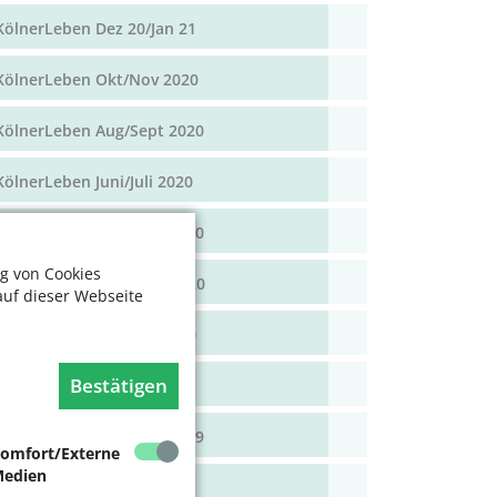
KölnerLeben Dez 20/Jan 21
KölnerLeben Okt/Nov 2020
KölnerLeben Aug/Sept 2020
KölnerLeben Juni/Juli 2020
KölnerLeben April/Mai 2020
g von Cookies
KölnerLeben Feb/März 2020
auf dieser Webseite
KölnerLeben Dez 19/Jan 20
Bestätigen
KölnerLeben Okt/Nov 19
KölnerLeben Aug/Sept 2019
omfort/Externe
edien
KölnerLeben Juni/Juli 2019