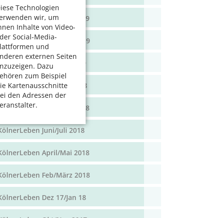
iese Technologien
erwenden wir, um
KölnerLeben April/Mai 2019
hnen Inhalte von Video-
der Social-Media-
KölnerLeben Feb/März 2019
lattformen und
nderen externen Seiten
KölnerLeben Dez 18/Jan 19
nzuzeigen. Dazu
ehören zum Beispiel
KölnerLeben Okt/Nov 2018
ie Kartenausschnitte
ei den Adressen der
eranstalter.
KölnerLeben Aug/Sept 2018
KölnerLeben Juni/Juli 2018
KölnerLeben April/Mai 2018
KölnerLeben Feb/März 2018
KölnerLeben Dez 17/Jan 18