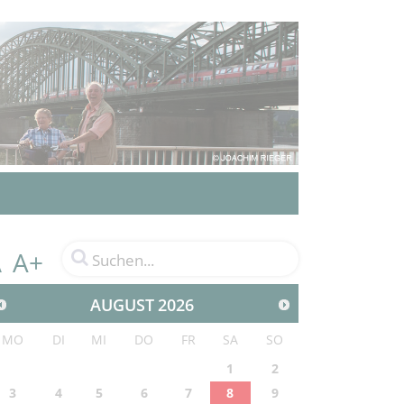
A+
A
AUGUST
2026
MO
DI
MI
DO
FR
SA
SO
1
2
3
4
5
6
7
8
9