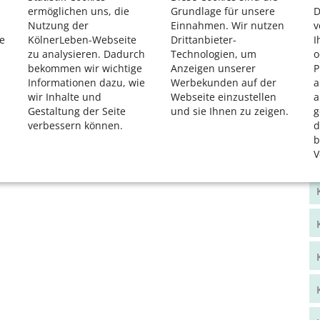
ermöglichen uns, die
Grundlage für unsere
D
Nutzung der
Einnahmen. Wir nutzen
v
e
KölnerLeben-Webseite
Drittanbieter-
I
zu analysieren. Dadurch
Technologien, um
o
bekommen wir wichtige
Anzeigen unserer
P
Informationen dazu, wie
Werbekunden auf der
a
wir Inhalte und
Webseite einzustellen
a
Gestaltung der Seite
und sie Ihnen zu zeigen.
g
verbessern können.
d
b
V