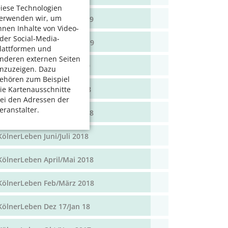
iese Technologien
erwenden wir, um
KölnerLeben April/Mai 2019
hnen Inhalte von Video-
der Social-Media-
KölnerLeben Feb/März 2019
lattformen und
nderen externen Seiten
KölnerLeben Dez 18/Jan 19
nzuzeigen. Dazu
ehören zum Beispiel
KölnerLeben Okt/Nov 2018
ie Kartenausschnitte
ei den Adressen der
eranstalter.
KölnerLeben Aug/Sept 2018
KölnerLeben Juni/Juli 2018
KölnerLeben April/Mai 2018
KölnerLeben Feb/März 2018
KölnerLeben Dez 17/Jan 18