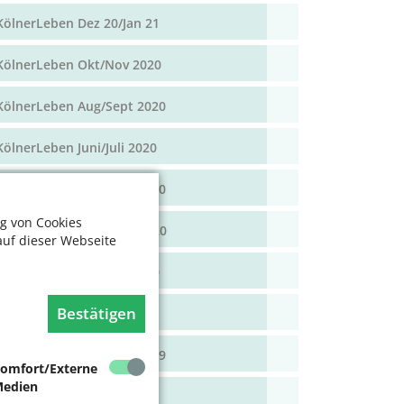
KölnerLeben Dez 20/Jan 21
KölnerLeben Okt/Nov 2020
KölnerLeben Aug/Sept 2020
KölnerLeben Juni/Juli 2020
KölnerLeben April/Mai 2020
g von Cookies
KölnerLeben Feb/März 2020
auf dieser Webseite
KölnerLeben Dez 19/Jan 20
Bestätigen
KölnerLeben Okt/Nov 19
KölnerLeben Aug/Sept 2019
omfort/Externe
edien
KölnerLeben Juni/Juli 2019