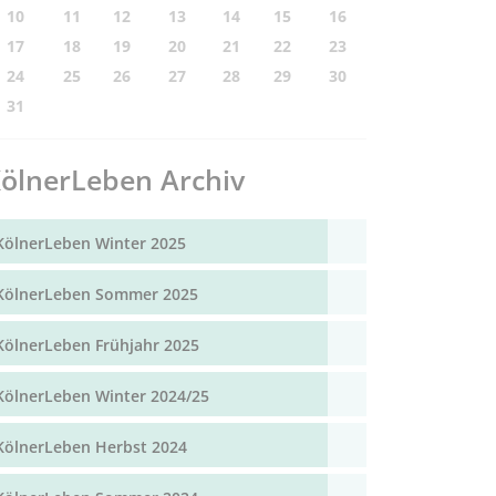
10
11
12
13
14
15
16
17
18
19
20
21
22
23
24
25
26
27
28
29
30
31
ölnerLeben Archiv
KölnerLeben Winter 2025
KölnerLeben Sommer 2025
KölnerLeben Frühjahr 2025
KölnerLeben Winter 2024/25
KölnerLeben Herbst 2024