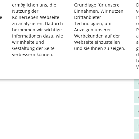
ermöglichen uns, die
Grundlage für unsere
D
Nutzung der
Einnahmen. Wir nutzen
v
e
KölnerLeben-Webseite
Drittanbieter-
I
zu analysieren. Dadurch
Technologien, um
o
bekommen wir wichtige
Anzeigen unserer
P
Informationen dazu, wie
Werbekunden auf der
a
wir Inhalte und
Webseite einzustellen
a
Gestaltung der Seite
und sie Ihnen zu zeigen.
g
verbessern können.
d
b
V