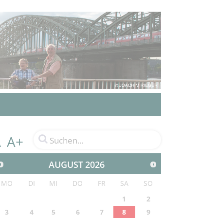
A+
A
AUGUST
2026
MO
DI
MI
DO
FR
SA
SO
1
2
3
4
5
6
7
8
9