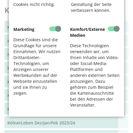
Cookies nicht richtig.
Gestaltung der Seite
KölnerLeben Archiv
verbessern können.
KölnerLeben Winter 2025
Marketing
Komfort/Externe
Medien
Diese Cookies sind die
KölnerLeben Sommer 2025
Grundlage für unsere
Diese Technologien
Einnahmen. Wir nutzen
verwenden wir, um
KölnerLeben Frühjahr 2025
Drittanbieter-
Ihnen Inhalte von Video-
Technologien, um
oder Social-Media-
KölnerLeben Winter 2024/25
Anzeigen unserer
Plattformen und
Werbekunden auf der
anderen externen Seiten
Webseite einzustellen
anzuzeigen. Dazu
KölnerLeben Herbst 2024
und sie Ihnen zu
gehören zum Beispiel
zeigen.
die Kartenausschnitte
KölnerLeben Sommer 2024
bei den Adressen der
Veranstalter.
KölnerLeben Frühjahr 2024
KölnerLeben Dez/Jan/Feb 2023/24