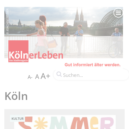
A+
A
A-
Köln
KULTUR