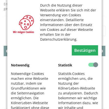
Engagierte Bürgerinnen und Bürger für Gesundheitsrat
Durch die Nutzung dieser
gesucht
Webseite erklären Sie sich mit der
Verwendung von Cookies
einverstanden. Detaillierte
Informationen über den Einsatz
von Cookies auf dieser Webseite
«
1
2
»
erhalten Sie in der
Datenschutzerklärung.
Bestätigen
AUGUST
2026
MO
DI
MI
DO
FR
SA
SO
Notwendig
Statistik
1
2
Notwendige Cookies
Statistik-Cookies
3
4
5
6
7
8
9
machen eine Webseite
ermöglichen uns, die
10
11
12
13
14
15
16
nutzbar, indem sie
Nutzung der
17
18
19
20
21
22
23
Grundfunktionen wie
KölnerLeben-Webseite
die Seitennavigation
zu analysieren. Dadurch
24
25
26
27
28
29
30
ermöglichen. Die
bekommen wir wichtige
31
KölnerLeben-Webseite
Informationen dazu, wie
funktioniert ohne diese
wir Inhalte und