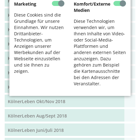
KölnerLeben Dez 19/Jan 20
Marketing
Komfort/Externe
Medien
Diese Cookies sind die
KölnerLeben Okt/Nov 19
Grundlage für unsere
Diese Technologien
Einnahmen. Wir nutzen
verwenden wir, um
KölnerLeben Aug/Sept 2019
Drittanbieter-
Ihnen Inhalte von Video-
Technologien, um
oder Social-Media-
KölnerLeben Juni/Juli 2019
Anzeigen unserer
Plattformen und
Werbekunden auf der
anderen externen Seiten
KölnerLeben April/Mai 2019
Webseite einzustellen
anzuzeigen. Dazu
und sie Ihnen zu
gehören zum Beispiel
zeigen.
die Kartenausschnitte
KölnerLeben Feb/März 2019
bei den Adressen der
Veranstalter.
KölnerLeben Dez 18/Jan 19
KölnerLeben Okt/Nov 2018
KölnerLeben Aug/Sept 2018
KölnerLeben Juni/Juli 2018