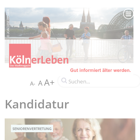
A+
A
A-
Kandidatur
SENIORENVERTRETUNG