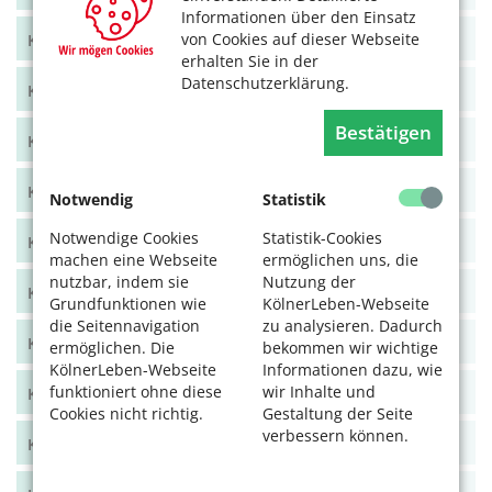
Informationen über den Einsatz
von Cookies auf dieser Webseite
KölnerLeben Juni/Juli 2021
erhalten Sie in der
Datenschutzerklärung.
KölnerLeben April/Mai 2021
Bestätigen
KölnerLeben Feb/März 2021
KölnerLeben Dez 20/Jan 21
Notwendig
Statistik
Notwendige Cookies
Statistik-Cookies
KölnerLeben Okt/Nov 2020
machen eine Webseite
ermöglichen uns, die
nutzbar, indem sie
Nutzung der
KölnerLeben Aug/Sept 2020
Grundfunktionen wie
KölnerLeben-Webseite
die Seitennavigation
zu analysieren. Dadurch
KölnerLeben Juni/Juli 2020
ermöglichen. Die
bekommen wir wichtige
KölnerLeben-Webseite
Informationen dazu, wie
funktioniert ohne diese
wir Inhalte und
KölnerLeben April/Mai 2020
Cookies nicht richtig.
Gestaltung der Seite
verbessern können.
KölnerLeben Feb/März 2020