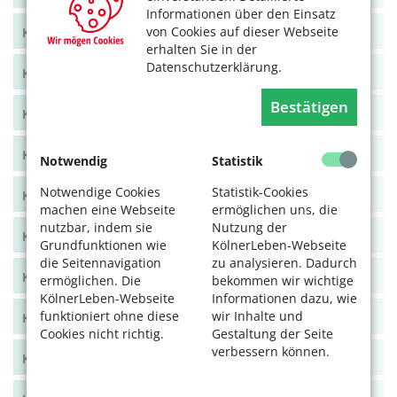
Informationen über den Einsatz
von Cookies auf dieser Webseite
KölnerLeben Juni/Juli 2021
erhalten Sie in der
Datenschutzerklärung.
KölnerLeben April/Mai 2021
Bestätigen
KölnerLeben Feb/März 2021
KölnerLeben Dez 20/Jan 21
Notwendig
Statistik
Notwendige Cookies
Statistik-Cookies
KölnerLeben Okt/Nov 2020
machen eine Webseite
ermöglichen uns, die
nutzbar, indem sie
Nutzung der
KölnerLeben Aug/Sept 2020
Grundfunktionen wie
KölnerLeben-Webseite
die Seitennavigation
zu analysieren. Dadurch
KölnerLeben Juni/Juli 2020
ermöglichen. Die
bekommen wir wichtige
KölnerLeben-Webseite
Informationen dazu, wie
funktioniert ohne diese
wir Inhalte und
KölnerLeben April/Mai 2020
Cookies nicht richtig.
Gestaltung der Seite
verbessern können.
KölnerLeben Feb/März 2020