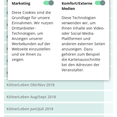
KölnerLeben Dez 19/Jan 20
Marketing
Komfort/Externe
Medien
Diese Cookies sind die
KölnerLeben Okt/Nov 19
Grundlage für unsere
Diese Technologien
Einnahmen. Wir nutzen
verwenden wir, um
KölnerLeben Aug/Sept 2019
Drittanbieter-
Ihnen Inhalte von Video-
Technologien, um
oder Social-Media-
KölnerLeben Juni/Juli 2019
Anzeigen unserer
Plattformen und
Werbekunden auf der
anderen externen Seiten
KölnerLeben April/Mai 2019
Webseite einzustellen
anzuzeigen. Dazu
und sie Ihnen zu
gehören zum Beispiel
zeigen.
die Kartenausschnitte
KölnerLeben Feb/März 2019
bei den Adressen der
Veranstalter.
KölnerLeben Dez 18/Jan 19
KölnerLeben Okt/Nov 2018
KölnerLeben Aug/Sept 2018
KölnerLeben Juni/Juli 2018