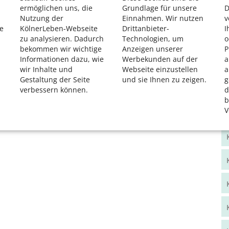
ermöglichen uns, die
Grundlage für unsere
D
Nutzung der
Einnahmen. Wir nutzen
v
e
KölnerLeben-Webseite
Drittanbieter-
I
zu analysieren. Dadurch
Technologien, um
o
bekommen wir wichtige
Anzeigen unserer
P
Informationen dazu, wie
Werbekunden auf der
a
wir Inhalte und
Webseite einzustellen
a
Gestaltung der Seite
und sie Ihnen zu zeigen.
g
verbessern können.
d
b
V