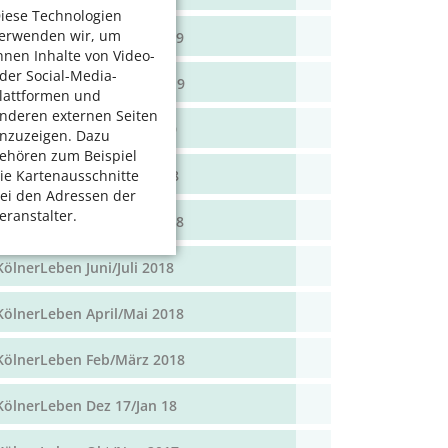
iese Technologien
erwenden wir, um
KölnerLeben April/Mai 2019
hnen Inhalte von Video-
der Social-Media-
KölnerLeben Feb/März 2019
lattformen und
nderen externen Seiten
KölnerLeben Dez 18/Jan 19
nzuzeigen. Dazu
ehören zum Beispiel
KölnerLeben Okt/Nov 2018
ie Kartenausschnitte
ei den Adressen der
eranstalter.
KölnerLeben Aug/Sept 2018
KölnerLeben Juni/Juli 2018
KölnerLeben April/Mai 2018
KölnerLeben Feb/März 2018
KölnerLeben Dez 17/Jan 18