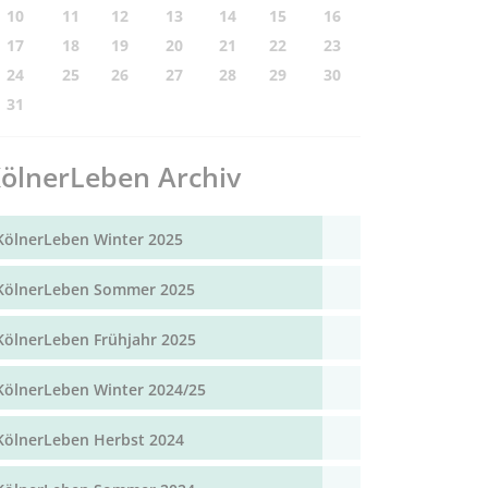
10
11
12
13
14
15
16
17
18
19
20
21
22
23
24
25
26
27
28
29
30
31
ölnerLeben Archiv
KölnerLeben Winter 2025
KölnerLeben Sommer 2025
KölnerLeben Frühjahr 2025
KölnerLeben Winter 2024/25
KölnerLeben Herbst 2024