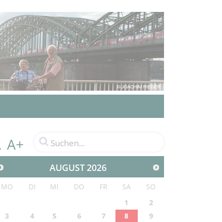
A+
A
AUGUST
2026
MO
DI
MI
DO
FR
SA
SO
1
2
3
4
5
6
7
8
9