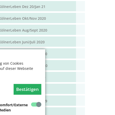
KölnerLeben Dez 20/Jan 21
KölnerLeben Okt/Nov 2020
KölnerLeben Aug/Sept 2020
KölnerLeben Juni/Juli 2020
KölnerLeben April/Mai 2020
g von Cookies
KölnerLeben Feb/März 2020
auf dieser Webseite
KölnerLeben Dez 19/Jan 20
Bestätigen
KölnerLeben Okt/Nov 19
KölnerLeben Aug/Sept 2019
omfort/Externe
edien
KölnerLeben Juni/Juli 2019