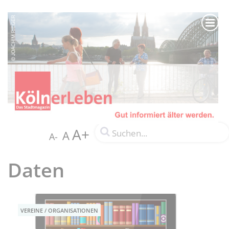
A+
A
A-
Daten
VEREINE / ORGANISATIONEN