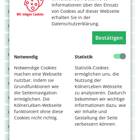
Informationen über den Einsatz
von Cookies auf dieser Webseite
KölnerLeben Juni/Juli 2021
erhalten Sie in der
Datenschutzerklärung.
KölnerLeben April/Mai 2021
Bestätigen
KölnerLeben Feb/März 2021
KölnerLeben Dez 20/Jan 21
Notwendig
Statistik
Notwendige Cookies
Statistik-Cookies
KölnerLeben Okt/Nov 2020
machen eine Webseite
ermöglichen uns, die
nutzbar, indem sie
Nutzung der
KölnerLeben Aug/Sept 2020
Grundfunktionen wie
KölnerLeben-Webseite
die Seitennavigation
zu analysieren. Dadurch
KölnerLeben Juni/Juli 2020
ermöglichen. Die
bekommen wir wichtige
KölnerLeben-Webseite
Informationen dazu, wie
funktioniert ohne diese
wir Inhalte und
KölnerLeben April/Mai 2020
Cookies nicht richtig.
Gestaltung der Seite
verbessern können.
KölnerLeben Feb/März 2020