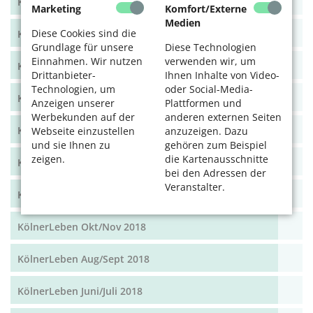
KölnerLeben Dez 19/Jan 20
Marketing
Komfort/Externe
Medien
Diese Cookies sind die
KölnerLeben Okt/Nov 19
Grundlage für unsere
Diese Technologien
Einnahmen. Wir nutzen
verwenden wir, um
KölnerLeben Aug/Sept 2019
Drittanbieter-
Ihnen Inhalte von Video-
Technologien, um
oder Social-Media-
KölnerLeben Juni/Juli 2019
Anzeigen unserer
Plattformen und
Werbekunden auf der
anderen externen Seiten
KölnerLeben April/Mai 2019
Webseite einzustellen
anzuzeigen. Dazu
und sie Ihnen zu
gehören zum Beispiel
zeigen.
die Kartenausschnitte
KölnerLeben Feb/März 2019
bei den Adressen der
Veranstalter.
KölnerLeben Dez 18/Jan 19
KölnerLeben Okt/Nov 2018
KölnerLeben Aug/Sept 2018
KölnerLeben Juni/Juli 2018