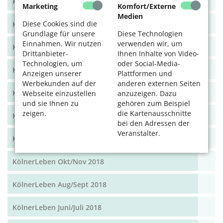
KölnerLeben Dez 19/Jan 20
Marketing
Komfort/Externe
Medien
Diese Cookies sind die
KölnerLeben Okt/Nov 19
Grundlage für unsere
Diese Technologien
Einnahmen. Wir nutzen
verwenden wir, um
KölnerLeben Aug/Sept 2019
Drittanbieter-
Ihnen Inhalte von Video-
Technologien, um
oder Social-Media-
KölnerLeben Juni/Juli 2019
Anzeigen unserer
Plattformen und
Werbekunden auf der
anderen externen Seiten
KölnerLeben April/Mai 2019
Webseite einzustellen
anzuzeigen. Dazu
und sie Ihnen zu
gehören zum Beispiel
zeigen.
die Kartenausschnitte
KölnerLeben Feb/März 2019
bei den Adressen der
Veranstalter.
KölnerLeben Dez 18/Jan 19
KölnerLeben Okt/Nov 2018
KölnerLeben Aug/Sept 2018
KölnerLeben Juni/Juli 2018