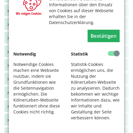
Informationen über den Einsatz
von Cookies auf dieser Webseite
KölnerLeben Juni/Juli 2021
erhalten Sie in der
Datenschutzerklärung.
KölnerLeben April/Mai 2021
Bestätigen
KölnerLeben Feb/März 2021
KölnerLeben Dez 20/Jan 21
Notwendig
Statistik
Notwendige Cookies
Statistik-Cookies
KölnerLeben Okt/Nov 2020
machen eine Webseite
ermöglichen uns, die
nutzbar, indem sie
Nutzung der
KölnerLeben Aug/Sept 2020
Grundfunktionen wie
KölnerLeben-Webseite
die Seitennavigation
zu analysieren. Dadurch
KölnerLeben Juni/Juli 2020
ermöglichen. Die
bekommen wir wichtige
KölnerLeben-Webseite
Informationen dazu, wie
funktioniert ohne diese
wir Inhalte und
KölnerLeben April/Mai 2020
Cookies nicht richtig.
Gestaltung der Seite
verbessern können.
KölnerLeben Feb/März 2020