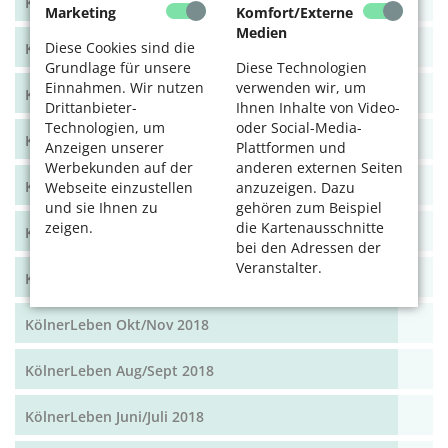
KölnerLeben Dez 19/Jan 20
Marketing
Komfort/Externe
Medien
Diese Cookies sind die
KölnerLeben Okt/Nov 19
Grundlage für unsere
Diese Technologien
Einnahmen. Wir nutzen
verwenden wir, um
KölnerLeben Aug/Sept 2019
Drittanbieter-
Ihnen Inhalte von Video-
Technologien, um
oder Social-Media-
KölnerLeben Juni/Juli 2019
Anzeigen unserer
Plattformen und
Werbekunden auf der
anderen externen Seiten
KölnerLeben April/Mai 2019
Webseite einzustellen
anzuzeigen. Dazu
und sie Ihnen zu
gehören zum Beispiel
zeigen.
die Kartenausschnitte
KölnerLeben Feb/März 2019
bei den Adressen der
Veranstalter.
KölnerLeben Dez 18/Jan 19
KölnerLeben Okt/Nov 2018
KölnerLeben Aug/Sept 2018
KölnerLeben Juni/Juli 2018