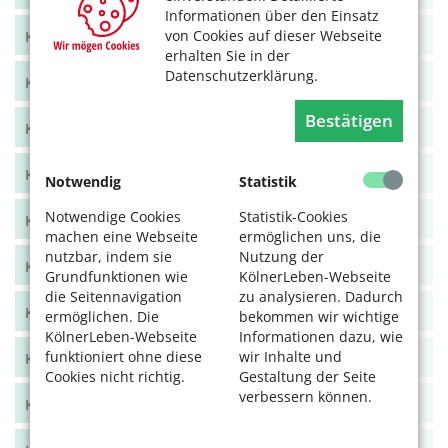
Informationen über den Einsatz
von Cookies auf dieser Webseite
KölnerLeben Juni/Juli 2021
erhalten Sie in der
Datenschutzerklärung.
KölnerLeben April/Mai 2021
Bestätigen
KölnerLeben Feb/März 2021
KölnerLeben Dez 20/Jan 21
Notwendig
Statistik
Notwendige Cookies
Statistik-Cookies
KölnerLeben Okt/Nov 2020
machen eine Webseite
ermöglichen uns, die
nutzbar, indem sie
Nutzung der
KölnerLeben Aug/Sept 2020
Grundfunktionen wie
KölnerLeben-Webseite
die Seitennavigation
zu analysieren. Dadurch
KölnerLeben Juni/Juli 2020
ermöglichen. Die
bekommen wir wichtige
KölnerLeben-Webseite
Informationen dazu, wie
funktioniert ohne diese
wir Inhalte und
KölnerLeben April/Mai 2020
Cookies nicht richtig.
Gestaltung der Seite
verbessern können.
KölnerLeben Feb/März 2020