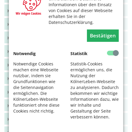
Informationen über den Einsatz
von Cookies auf dieser Webseite
KölnerLeben Juni/Juli 2021
erhalten Sie in der
Datenschutzerklärung.
KölnerLeben April/Mai 2021
Bestätigen
KölnerLeben Feb/März 2021
KölnerLeben Dez 20/Jan 21
Notwendig
Statistik
Notwendige Cookies
Statistik-Cookies
KölnerLeben Okt/Nov 2020
machen eine Webseite
ermöglichen uns, die
nutzbar, indem sie
Nutzung der
KölnerLeben Aug/Sept 2020
Grundfunktionen wie
KölnerLeben-Webseite
die Seitennavigation
zu analysieren. Dadurch
KölnerLeben Juni/Juli 2020
ermöglichen. Die
bekommen wir wichtige
KölnerLeben-Webseite
Informationen dazu, wie
funktioniert ohne diese
wir Inhalte und
KölnerLeben April/Mai 2020
Cookies nicht richtig.
Gestaltung der Seite
verbessern können.
KölnerLeben Feb/März 2020