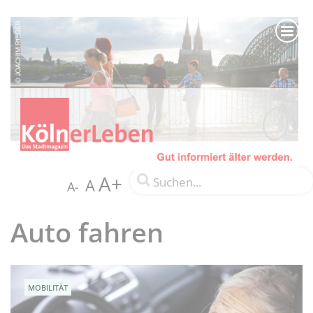
A+
A
A-
Auto fahren
MOBILITÄT