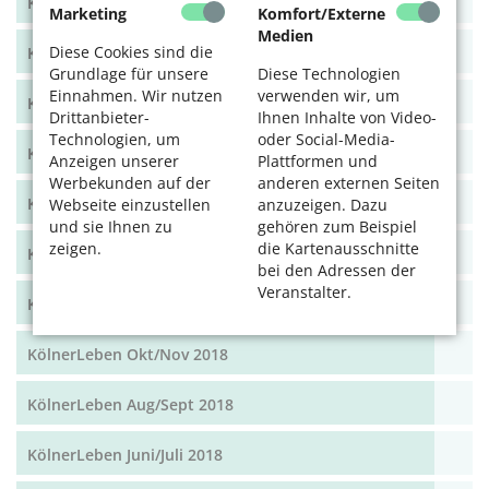
KölnerLeben Dez 19/Jan 20
Marketing
Komfort/Externe
Medien
Diese Cookies sind die
KölnerLeben Okt/Nov 19
Grundlage für unsere
Diese Technologien
Einnahmen. Wir nutzen
verwenden wir, um
KölnerLeben Aug/Sept 2019
Drittanbieter-
Ihnen Inhalte von Video-
Technologien, um
oder Social-Media-
KölnerLeben Juni/Juli 2019
Anzeigen unserer
Plattformen und
Werbekunden auf der
anderen externen Seiten
KölnerLeben April/Mai 2019
Webseite einzustellen
anzuzeigen. Dazu
und sie Ihnen zu
gehören zum Beispiel
zeigen.
die Kartenausschnitte
KölnerLeben Feb/März 2019
bei den Adressen der
Veranstalter.
KölnerLeben Dez 18/Jan 19
KölnerLeben Okt/Nov 2018
KölnerLeben Aug/Sept 2018
KölnerLeben Juni/Juli 2018