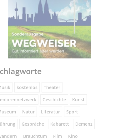
chlagworte
usik
kostenlos
Theater
eniorennetzwerk
Geschichte
Kunst
Museum
Natur
Literatur
Sport
ührung
Gespräche
Kabarett
Demenz
Wandern
Brauchtum
Film
Kino