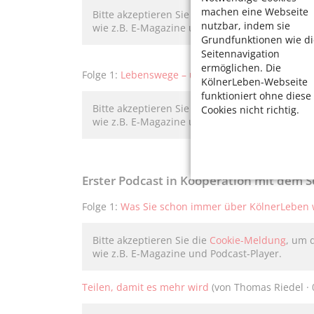
machen eine Webseite
Bitte akzeptieren Sie die
Cookie-Meldung
, um 
nutzbar, indem sie
wie z.B. E-Magazine und Podcast-Player.
Grundfunktionen wie di
Seitennavigation
ermöglichen. Die
Folge 1:
Lebenswege – unterwegs auf Melaten u
KölnerLeben-Webseite
funktioniert ohne diese
Bitte akzeptieren Sie die
Cookie-Meldung
, um 
Cookies nicht richtig.
wie z.B. E-Magazine und Podcast-Player.
Erster Podcast in Kooperation mit dem
Folge 1:
Was Sie schon immer über KölnerLeben 
Bitte akzeptieren Sie die
Cookie-Meldung
, um 
wie z.B. E-Magazine und Podcast-Player.
Teilen, damit es mehr wird
(von Thomas Riedel · 