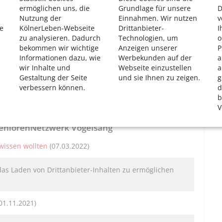
ermöglichen uns, die
Grundlage für unsere
D
das Laden von Drittanbieter-Inhalten zu ermöglichen
Nutzung der
Einnahmen. Wir nutzen
v
e
KölnerLeben-Webseite
Drittanbieter-
I
zu analysieren. Dadurch
Technologien, um
o
bekommen wir wichtige
Anzeigen unserer
P
nd in Merheim
(von David Korsten · 04.10.2021)
Informationen dazu, wie
Werbekunden auf der
a
wir Inhalte und
Webseite einzustellen
a
das Laden von Drittanbieter-Inhalten zu ermöglichen
Gestaltung der Seite
und sie Ihnen zu zeigen.
g
verbessern können.
d
b
V
 SeniorenNetzwerk Vogelsang
wissen wollten
(07.03.2022)
das Laden von Drittanbieter-Inhalten zu ermöglichen
01.11.2021)