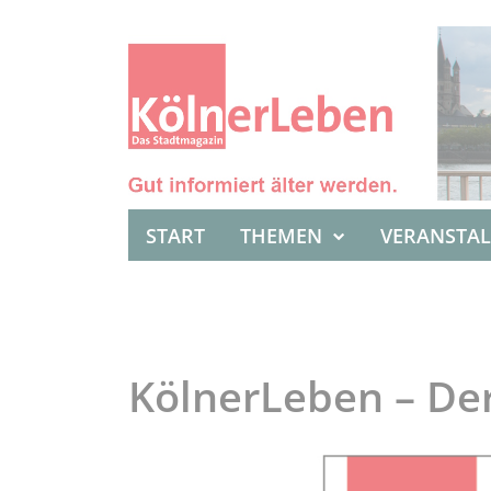
START
THEMEN
VERANSTA
KölnerLeben – De