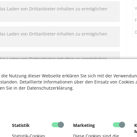
V
das Laden von Drittanbieter-Inhalten zu ermöglichen
F
D
das Laden von Drittanbieter-Inhalten zu ermöglichen
das Laden von Drittanbieter-Inhalten zu ermöglichen
 die Nutzung dieser Webseite erklären Sie sich mit der Verwendun
rstanden. Detaillierte Informationen über den Einsatz von Cookies 
ten Sie in der Datenschutzerklärung.
ung
, um das Laden von Drittanbieter-Inhalten
d Podcast-Player.
r Genossenschaft Kölner Friedhofsgärtner
Statistik
Marketing
K
Friedhöfen?
(von David Korsten · 2.11. 2022)
M
Statistik-Cookies
Diese Cookies sind die