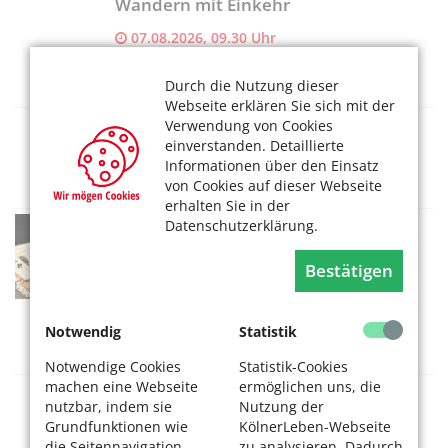
Wandern mit Einkehr
07.08.2026, 09.30 Uhr
SeniorenNetzwerk Vringsveedel (Altstadt-
Süd)
Durch die Nutzung dieser
Webseite erklären Sie sich mit der
Weltreise durch die eigene Stadt
Verwendung von Cookies
einverstanden. Detaillierte
07.08.2026, 17 Uhr
Informationen über den Einsatz
Kulturklüngel
von Cookies auf dieser Webseite
erhalten Sie in der
SNW Ensen-Westhoven:
Datenschutzerklärung.
Spielenachmittag „Offenes
Bestätigen
Wohnzimmer"
07.08.2026, 14 Uhr
SeniorenNetzwerk Ensen c/o
Notwendig
Statistik
Seniorenvertretung
Notwendige Cookies
Statistik-Cookies
machen eine Webseite
ermöglichen uns, die
SNW Altstadt/Süd:
nutzbar, indem sie
Nutzung der
Digitalsprechstunde
Grundfunktionen wie
KölnerLeben-Webseite
die Seitennavigation
zu analysieren. Dadurch
07.08.2026, 12 Uhr