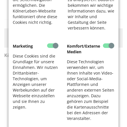
ermöglichen. Die
bekommen wir wichtige
SeniorenNetzwerk Vringsveedel (Altstadt-
KölnerLeben-Webseite
Informationen dazu, wie
Süd)
funktioniert ohne diese
wir Inhalte und
Cookies nicht richtig.
Gestaltung der Seite
verbessern können.
Hier könnte Werbung stehen, mit der wir uns
finanzieren. Bitte akzeptieren Sie die
Cookie-Meldung
.
Marketing
Komfort/Externe
Medien
KölnerLeben Sommer 2026
Diese Cookies sind die
Grundlage für unsere
Diese Technologien
Einnahmen. Wir nutzen
verwenden wir, um
Drittanbieter-
Ihnen Inhalte von Video-
Technologien, um
oder Social-Media-
Anzeigen unserer
Plattformen und
Werbekunden auf der
anderen externen Seiten
Webseite einzustellen
anzuzeigen. Dazu
und sie Ihnen zu
gehören zum Beispiel
zeigen.
die Kartenausschnitte
bei den Adressen der
Veranstalter.