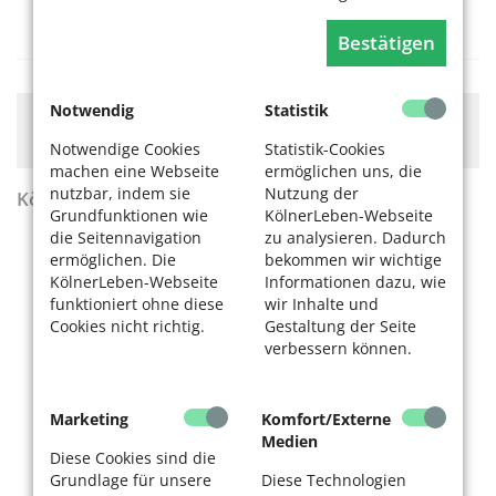
SeniorenNetzwerk Ensen c/o
Seniorenvertretung
Bestätigen
Notwendig
Statistik
Hier könnte Werbung stehen, mit der wir uns
finanzieren. Bitte akzeptieren Sie die
Cookie-Meldung
.
Notwendige Cookies
Statistik-Cookies
machen eine Webseite
ermöglichen uns, die
nutzbar, indem sie
Nutzung der
KölnerLeben Sommer 2026
Grundfunktionen wie
KölnerLeben-Webseite
die Seitennavigation
zu analysieren. Dadurch
ermöglichen. Die
bekommen wir wichtige
KölnerLeben-Webseite
Informationen dazu, wie
funktioniert ohne diese
wir Inhalte und
Cookies nicht richtig.
Gestaltung der Seite
verbessern können.
Marketing
Komfort/Externe
Medien
Diese Cookies sind die
Grundlage für unsere
Diese Technologien