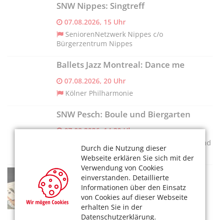
SNW Nippes: Singtreff
07.08.2026, 15 Uhr
SeniorenNetzwerk Nippes c/o
Bürgerzentrum Nippes
Ballets Jazz Montreal: Dance me
07.08.2026, 20 Uhr
Kölner Philharmonie
SNW Pesch: Boule und Biergarten
07.08.2026, 14.30 Uhr
SeniorenNetzwerk Pesch c/o Caritasverband
Durch die Nutzung dieser
für die Stadt Köln e.V.
Webseite erklären Sie sich mit der
Verwendung von Cookies
SNW Ensen-Westhoven:
einverstanden. Detaillierte
Spielenachmittag „Offenes
Informationen über den Einsatz
Wohnzimmer"
von Cookies auf dieser Webseite
erhalten Sie in der
07.08.2026, 14 Uhr
Datenschutzerklärung.