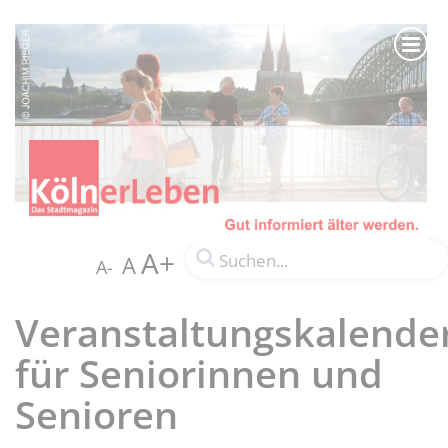
A+
A
A-
Veranstaltungskalende
für Seniorinnen und
Senioren