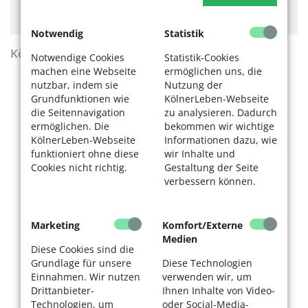
Hier könnte Werbung stehen, mit der wir uns
finanzieren. Bitte akzeptieren Sie die
Cookie-Meldung
.
Notwendig
Statistik
KölnerLeben Sommer 2026
Notwendige Cookies
Statistik-Cookies
machen eine Webseite
ermöglichen uns, die
nutzbar, indem sie
Nutzung der
Grundfunktionen wie
KölnerLeben-Webseite
die Seitennavigation
zu analysieren. Dadurch
ermöglichen. Die
bekommen wir wichtige
KölnerLeben-Webseite
Informationen dazu, wie
funktioniert ohne diese
wir Inhalte und
Cookies nicht richtig.
Gestaltung der Seite
verbessern können.
Marketing
Komfort/Externe
Medien
Diese Cookies sind die
Grundlage für unsere
Diese Technologien
Einnahmen. Wir nutzen
verwenden wir, um
Drittanbieter-
Ihnen Inhalte von Video-
Technologien, um
oder Social-Media-