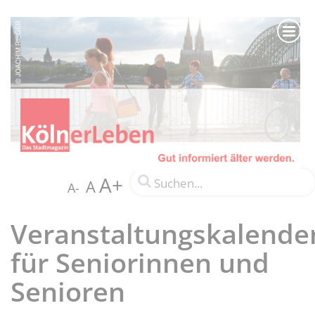
A+
A
A-
Veranstaltungskalende
für Seniorinnen und
Senioren