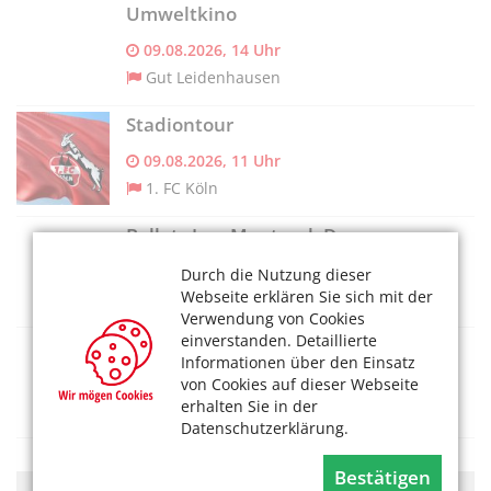
Umweltkino
09.08.2026, 14 Uhr
Gut Leidenhausen
Stadiontour
09.08.2026, 11 Uhr
1. FC Köln
Ballets Jazz Montreal: Dance me
09.08.2026, 14 Uhr
Durch die Nutzung dieser
Webseite erklären Sie sich mit der
Kölner Philharmonie
Verwendung von Cookies
einverstanden. Detaillierte
Führung: Die grüne Apotheke
Informationen über den Einsatz
09.08.2026, 11 Uhr
von Cookies auf dieser Webseite
erhalten Sie in der
Flora Köln
Datenschutzerklärung.
Bestätigen