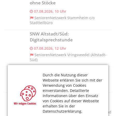
ohne Stöcke
07.08.2026, 10 Uhr
SeniorenNetzwerk Stammheim c/o
Stadtteilbüro
SNW Altstadt/Süd:
Digitalsprechstunde
07.08.2026, 12 Uhr
SeniorenNetzwerk Vringsveedel (Altstadt-
Süd)
Ballets Jazz Montreal: Dance me
Durch die Nutzung dieser
07.08.2026, 20 Uhr
Webseite erklären Sie sich mit der
Verwendung von Cookies
Kölner Philharmonie
einverstanden. Detaillierte
Informationen über den Einsatz
SNW Pesch: Boule und Biergarten
von Cookies auf dieser Webseite
07.08.2026, 14.30 Uhr
erhalten Sie in der
Datenschutzerklärung.
SeniorenNetzwerk Pesch c/o Caritasverband