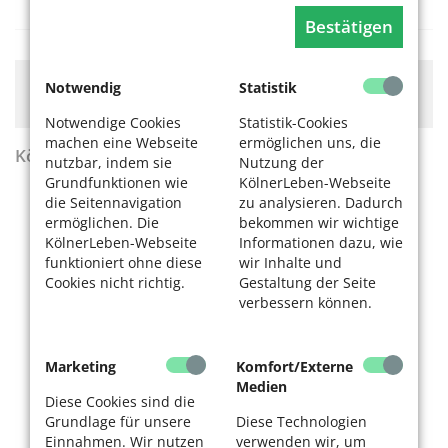
für die Stadt Köln e.V.
Bestätigen
Hier könnte Werbung stehen, mit der wir uns
Notwendig
Statistik
finanzieren. Bitte akzeptieren Sie die
Cookie-Meldung
.
Notwendige Cookies
Statistik-Cookies
machen eine Webseite
ermöglichen uns, die
KölnerLeben Sommer 2026
nutzbar, indem sie
Nutzung der
Grundfunktionen wie
KölnerLeben-Webseite
die Seitennavigation
zu analysieren. Dadurch
ermöglichen. Die
bekommen wir wichtige
KölnerLeben-Webseite
Informationen dazu, wie
funktioniert ohne diese
wir Inhalte und
Cookies nicht richtig.
Gestaltung der Seite
verbessern können.
Marketing
Komfort/Externe
Medien
Diese Cookies sind die
Grundlage für unsere
Diese Technologien
Einnahmen. Wir nutzen
verwenden wir, um