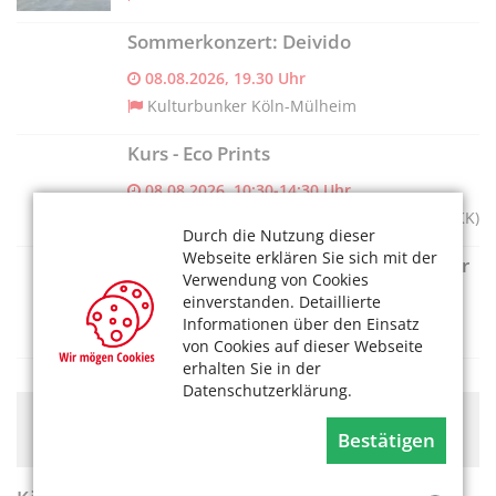
Sommerkonzert: Deivido
08.08.2026, 19.30 Uhr
Kulturbunker Köln-Mülheim
Kurs - Eco Prints
08.08.2026, 10:30-14:30 Uhr
Museum für Angewandte Kunst Köln (MAKK)
Durch die Nutzung dieser
Webseite erklären Sie sich mit der
NO GO: Angie Hiesl und Roland Kaiser
Verwendung von Cookies
08.08.2026, 18 Uhr
einverstanden. Detaillierte
Informationen über den Einsatz
Angie Hiesl + Roland Kaiser Produktion
von Cookies auf dieser Webseite
erhalten Sie in der
Datenschutzerklärung.
Hier könnte Werbung stehen, mit der wir uns
Bestätigen
finanzieren. Bitte akzeptieren Sie die
Cookie-Meldung
.