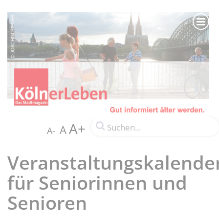
A+
A
A-
Veranstaltungskalende
für Seniorinnen und
Senioren