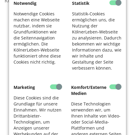
KölnerLeben Sommer 2026
Notwendig
Statistik
Notwendige Cookies
Statistik-Cookies
machen eine Webseite
ermöglichen uns, die
nutzbar, indem sie
Nutzung der
Grundfunktionen wie
KölnerLeben-Webseite
die Seitennavigation
zu analysieren. Dadurch
ermöglichen. Die
bekommen wir wichtige
KölnerLeben-Webseite
Informationen dazu, wie
funktioniert ohne diese
wir Inhalte und
Cookies nicht richtig.
Gestaltung der Seite
verbessern können.
Marketing
Komfort/Externe
Medien
Diese Cookies sind die
Grundlage für unsere
Diese Technologien
Einnahmen. Wir nutzen
verwenden wir, um
Drittanbieter-
Ihnen Inhalte von Video-
Technologien, um
oder Social-Media-
Anzeigen unserer
Plattformen und
Werbekunden auf der
anderen externen Seiten