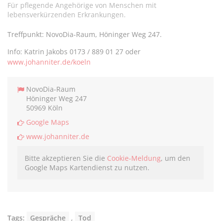
teilen
twittern
teilen
teilen
Für pflegende Angehörige von Menschen mit
lebensverkürzenden Erkrankungen.
Treffpunkt:
NovoDia-Raum, Höninger Weg 247.
Info:
Katrin Jakobs
0173 / 889 01 27 oder
www.johanniter.de/koeln
NovoDia-Raum
Höninger Weg 247
50969 Köln
Google Maps
www.johanniter.de
Bitte akzeptieren Sie die
Cookie-Meldung
, um den
Google Maps Kartendienst zu nutzen.
Tags:
Gespräche
,
Tod