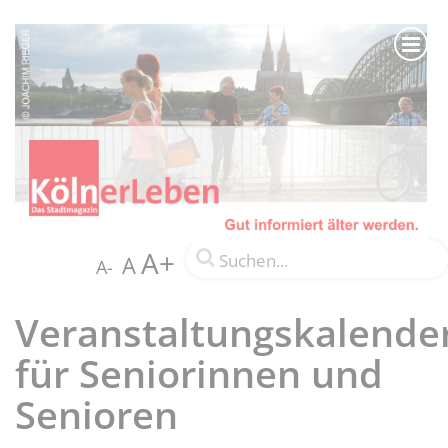
A+
A
A-
Veranstaltungskalende
für Seniorinnen und
Senioren