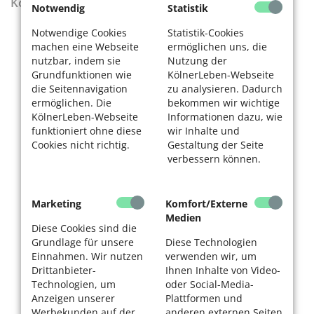
KölnerLeben Sommer 2026
Notwendig
Statistik
Notwendige Cookies
Statistik-Cookies
machen eine Webseite
ermöglichen uns, die
nutzbar, indem sie
Nutzung der
Grundfunktionen wie
KölnerLeben-Webseite
die Seitennavigation
zu analysieren. Dadurch
ermöglichen. Die
bekommen wir wichtige
KölnerLeben-Webseite
Informationen dazu, wie
funktioniert ohne diese
wir Inhalte und
Cookies nicht richtig.
Gestaltung der Seite
verbessern können.
Marketing
Komfort/Externe
Medien
Diese Cookies sind die
Grundlage für unsere
Diese Technologien
Einnahmen. Wir nutzen
verwenden wir, um
Drittanbieter-
Ihnen Inhalte von Video-
Technologien, um
oder Social-Media-
Anzeigen unserer
Plattformen und
Werbekunden auf der
anderen externen Seiten