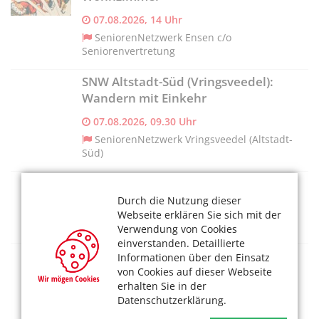
07.08.2026, 14 Uhr
SeniorenNetzwerk Ensen c/o
Seniorenvertretung
SNW Altstadt-Süd (Vringsveedel):
Wandern mit Einkehr
07.08.2026, 09.30 Uhr
SeniorenNetzwerk Vringsveedel (Altstadt-
Süd)
Weltreise durch die eigene Stadt
Durch die Nutzung dieser
07.08.2026, 17 Uhr
Webseite erklären Sie sich mit der
Kulturklüngel
Verwendung von Cookies
einverstanden. Detaillierte
SNW Nippes: Singtreff
Informationen über den Einsatz
von Cookies auf dieser Webseite
07.08.2026, 15 Uhr
erhalten Sie in der
SeniorenNetzwerk Nippes c/o
Datenschutzerklärung.
Bürgerzentrum Nippes