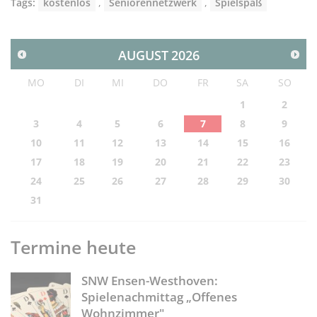
Tags:
kostenlos
,
Seniorennetzwerk
,
Spielspaß
AUGUST
2026
MO
DI
MI
DO
FR
SA
SO
1
2
3
4
5
6
7
8
9
10
11
12
13
14
15
16
17
18
19
20
21
22
23
24
25
26
27
28
29
30
31
Termine heute
SNW Ensen-Westhoven:
Spielenachmittag „Offenes
Wohnzimmer"