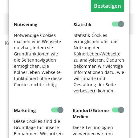
Bestätigen
Hier könnte Werbung stehen, mit der wir uns
Notwendig
Statistik
finanzieren. Bitte akzeptieren Sie die
Cookie-Meldung
.
Notwendige Cookies
Statistik-Cookies
machen eine Webseite
ermöglichen uns, die
KölnerLeben Sommer 2026
nutzbar, indem sie
Nutzung der
Grundfunktionen wie
KölnerLeben-Webseite
die Seitennavigation
zu analysieren. Dadurch
ermöglichen. Die
bekommen wir wichtige
KölnerLeben-Webseite
Informationen dazu, wie
funktioniert ohne diese
wir Inhalte und
Cookies nicht richtig.
Gestaltung der Seite
verbessern können.
Marketing
Komfort/Externe
Medien
Diese Cookies sind die
Grundlage für unsere
Diese Technologien
Einnahmen. Wir nutzen
verwenden wir, um