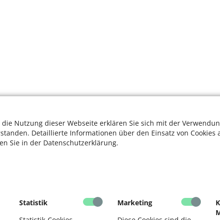
 die Nutzung dieser Webseite erklären Sie sich mit der Verwendun
rstanden. Detaillierte Informationen über den Einsatz von Cookies 
ten Sie in der Datenschutzerklärung.
K
Statistik
Marketing
K
R
M
Statistik-Cookies
Diese Cookies sind die