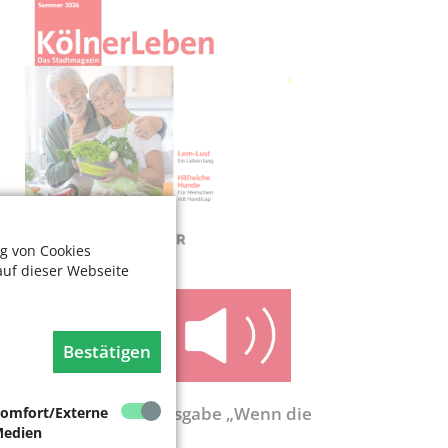
g von Cookies
auf dieser Webseite
Bestätigen
ölnerLeben-Sonderausgabe „Wenn die
omfort/Externe
ente nicht reicht“
edien