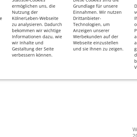
ermöglichen uns, die
Grundlage für unsere
D
Nutzung der
Einnahmen. Wir nutzen
v
e
KölnerLeben-Webseite
Drittanbieter-
I
zu analysieren. Dadurch
Technologien, um
o
bekommen wir wichtige
Anzeigen unserer
P
Informationen dazu, wie
Werbekunden auf der
a
wir Inhalte und
Webseite einzustellen
a
Gestaltung der Seite
und sie Ihnen zu zeigen.
g
verbessern können.
d
b
V
W
2