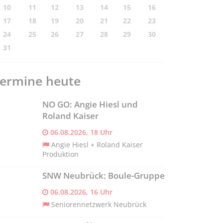
10
11
12
13
14
15
16
17
18
19
20
21
22
23
24
25
26
27
28
29
30
31
ermine heute
NO GO: Angie Hiesl und
Roland Kaiser
06.08.2026, 18 Uhr
Angie Hiesl + Roland Kaiser
Produktion
SNW Neubrück: Boule-Gruppe
06.08.2026, 16 Uhr
Seniorennetzwerk Neubrück