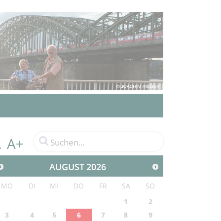
A+
A
AUGUST
2026
MO
DI
MI
DO
FR
SA
SO
1
2
3
4
5
6
7
8
9