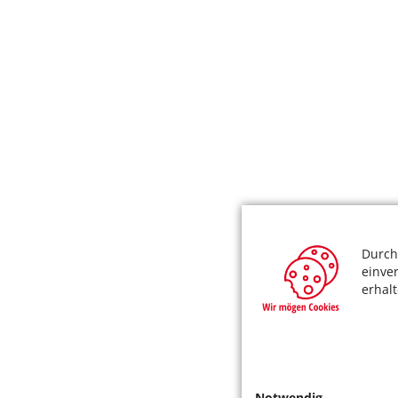
Durch
einve
erhal
Notwendig