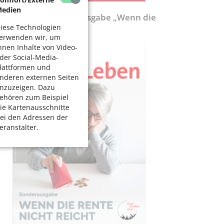
edien
ölnerLeben-Sonderausgabe „Wenn die
ente nicht reicht“
iese Technologien
erwenden wir, um
hnen Inhalte von Video-
der Social-Media-
lattformen und
nderen externen Seiten
nzuzeigen. Dazu
ehören zum Beispiel
ie Kartenausschnitte
ei den Adressen der
eranstalter.