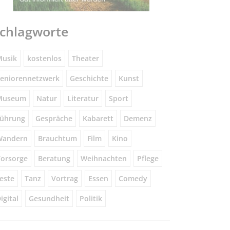
chlagworte
usik
kostenlos
Theater
eniorennetzwerk
Geschichte
Kunst
Museum
Natur
Literatur
Sport
ührung
Gespräche
Kabarett
Demenz
Wandern
Brauchtum
Film
Kino
orsorge
Beratung
Weihnachten
Pflege
este
Tanz
Vortrag
Essen
Comedy
igital
Gesundheit
Politik