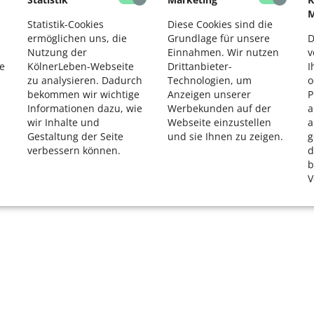
M
K
Statistik-Cookies
Diese Cookies sind die
R
ermöglichen uns, die
Grundlage für unsere
D
Nutzung der
Einnahmen. Wir nutzen
v
e
KölnerLeben-Webseite
Drittanbieter-
I
zu analysieren. Dadurch
Technologien, um
o
bekommen wir wichtige
Anzeigen unserer
P
Informationen dazu, wie
Werbekunden auf der
a
wir Inhalte und
Webseite einzustellen
a
Gestaltung der Seite
und sie Ihnen zu zeigen.
g
verbessern können.
d
b
V