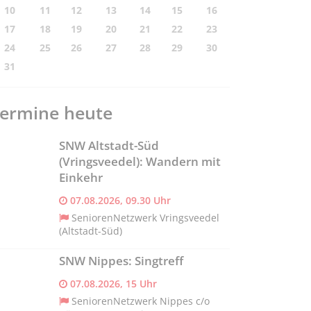
10
11
12
13
14
15
16
17
18
19
20
21
22
23
24
25
26
27
28
29
30
31
ermine heute
SNW Altstadt-Süd
(Vringsveedel): Wandern mit
Einkehr
07.08.2026, 09.30 Uhr
SeniorenNetzwerk Vringsveedel
(Altstadt-Süd)
SNW Nippes: Singtreff
07.08.2026, 15 Uhr
SeniorenNetzwerk Nippes c/o