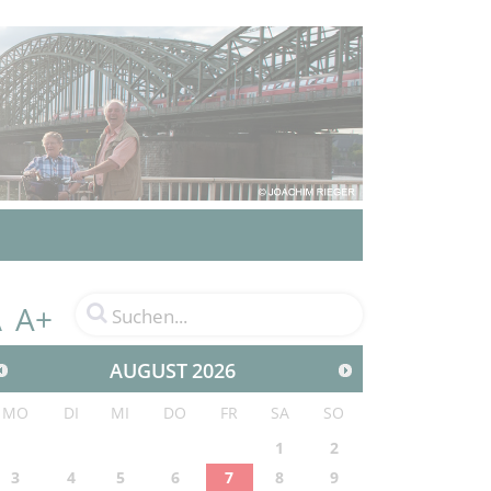
A+
A
AUGUST
2026
MO
DI
MI
DO
FR
SA
SO
1
2
3
4
5
6
7
8
9