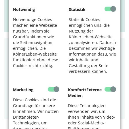
Tags:
Führung
,
kostenlos
,
Natur
Notwendig
Statistik
15.08.2026, 20 Uhr
Notwendige Cookies
Statistik-Cookies
Gut Leidenhausen
machen eine Webseite
ermöglichen uns, die
nutzbar, indem sie
Nutzung der
Grundfunktionen wie
KölnerLeben-Webseite
die Seitennavigation
zu analysieren. Dadurch
BILDUNG
ermöglichen. Die
bekommen wir wichtige
KölnerLeben-Webseite
Informationen dazu, wie
SNW Eil-Finkenberg: Englisch-
funktioniert ohne diese
wir Inhalte und
Cookies nicht richtig.
Gestaltung der Seite
Konversationskurs
verbessern können.
Jeden Dienstag im Monat.
Tags:
Seniorennetzwerk
,
Sprachen
Marketing
Komfort/Externe
Medien
18.08.2026, 15 Uhr
Diese Cookies sind die
SeniorenNetzwerk Eil c/o Begegnungszentrum Porz
Grundlage für unsere
Diese Technologien
der Synagogen-Gemeinde Köln
Einnahmen. Wir nutzen
verwenden wir, um
Drittanbieter-
Ihnen Inhalte von Video-
Technologien, um
oder Social-Media-
Anzeigen unserer
Plattformen und