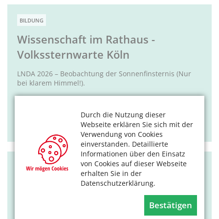
BILDUNG
Wissenschaft im Rathaus -
Volkssternwarte Köln
LNDA 2026 – Beobachtung der Sonnenfinsternis (Nur
bei klarem Himmel!).
Tags:
kostenlos
Durch die Nutzung dieser
12.08.2026, 19-21 Uhr
Webseite erklären Sie sich mit der
Kölner Wissenschaftsrunde
Verwendung von Cookies
einverstanden. Detaillierte
Informationen über den Einsatz
von Cookies auf dieser Webseite
BILDUNG
erhalten Sie in der
Datenschutzerklärung.
Führung: Fledermausnacht
Bestätigen
Mit Fledermausdetektor und Taschenlampe auf
Fledermaussuche.