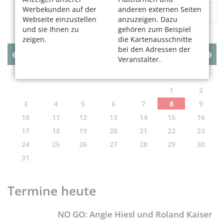
Werbekunden auf der
anderen externen Seiten
«
1
2
...
6
»
Webseite einzustellen
anzuzeigen. Dazu
und sie Ihnen zu
gehören zum Beispiel
zeigen.
die Kartenausschnitte
bei den Adressen der
AUGUST
2026
Veranstalter.
MO
DI
MI
DO
FR
SA
SO
1
2
3
4
5
6
7
8
9
10
11
12
13
14
15
16
17
18
19
20
21
22
23
24
25
26
27
28
29
30
31
Termine heute
NO GO: Angie Hiesl und Roland Kaiser