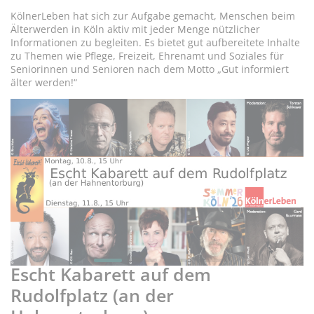
KölnerLeben hat sich zur Aufgabe gemacht, Menschen beim
Älterwerden in Köln aktiv mit jeder Menge nützlicher
Informationen zu begleiten. Es bietet gut aufbereitete Inhalte
zu Themen wie Pflege, Freizeit, Ehrenamt und Soziales für
Seniorinnen und Senioren nach dem Motto „Gut informiert
älter werden!“
Mo, 10. und Di, 11.8.26, 15 Uhr:
H
Escht Kabarett auf dem
A
Rudolfplatz (an der
U