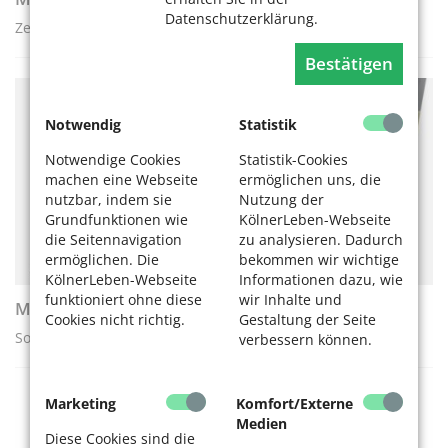
Datenschutzerklärung.
Zeitzeugnisse der deutschen Einwanderungsgeschichte
Bestätigen
KULTUR
Notwendig
Statistik
Notwendige Cookies
Statistik-Cookies
machen eine Webseite
ermöglichen uns, die
nutzbar, indem sie
Nutzung der
Grundfunktionen wie
KölnerLeben-Webseite
die Seitennavigation
zu analysieren. Dadurch
ermöglichen. Die
bekommen wir wichtige
KölnerLeben-Webseite
Informationen dazu, wie
funktioniert ohne diese
wir Inhalte und
Miteinander NEUmarkt
Cookies nicht richtig.
Gestaltung der Seite
Sommerprogramm auf dem Kölner Neumarkt
verbessern können.
Marketing
Komfort/Externe
GESUND LEBEN
Medien
Diese Cookies sind die