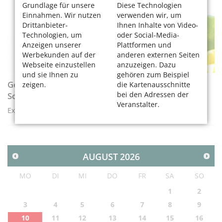
Grundlage für unsere
Diese Technologien
Einnahmen. Wir nutzen
verwenden wir, um
Drittanbieter-
Ihnen Inhalte von Video-
Technologien, um
oder Social-Media-
Anzeigen unserer
Plattformen und
Werbekunden auf der
anderen externen Seiten
Webseite einzustellen
anzuzeigen. Dazu
und sie Ihnen zu
gehören zum Beispiel
Gesund durch die Sommerhitze – mit
zeigen.
die Kartenausschnitte
bei den Adressen der
Sonnencreme und Wasser in jeder Form
Veranstalter.
Expertentipps und das kölsche Trinklied von Klabes
AUGUST
2026
MO
DI
MI
DO
FR
SA
SO
1
2
3
4
5
6
7
8
9
10
11
12
13
14
15
16